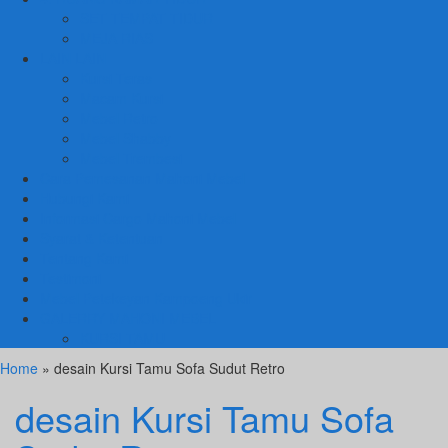
SET TEMPAT TIDUR
MEJA RIAS
LAIN LAIN
Kursi Teras
Macam Kursi
Mebel Retro
Mebel Shabby
Mebel Trembesi
Cara Pemesanan Mahoni Mebel
Hubungi Kami
Informasi Cargo Mahoni Mebel
Syarat & Ketentuan
Tentang Kami
Testimoni
Mebel Petekeyan Kampoeng Ukir
GALERRY MAHONI MEBEL
KURSI TAMU
Home
» desain Kursi Tamu Sofa Sudut Retro
desain Kursi Tamu Sofa