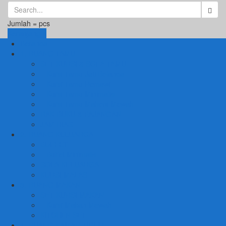
Jumlah =
pcs
Keranjang
Beranda
1. RUANG TAMU
SET KURSI & SOFA TAMU
– Kursi Tamu Jati Belanda
– Kursi Tamu Romawi
– Kursi Tamu Minimalis
– Kursi Tamu Mahoni Mewah
RAK BUKU & PAJANGAN
JAM HIAS
2. RUANG KELUARGA
BUFFET
– Buffet Minimalis
SOFA KELUARGA
KURSI MALAS
3. RUANG MAKAN
SET KURSI MAKAN
– Kursi Makan Mewah
KITCHEN SET
4. RUANG KAMAR TIDUR