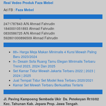
Real Vedeo Produk Faza Mebel
Ad FB :
Faza Mebel
Rekening Bank
2471787843 A/N Ahmad Fahrudin
1840001051893 Ahmad Fahrudin
0830586725 A/N Ahmad Fahrudin
592801000896509 Ahmad Fahrudin
Info Terbaru
88+ Harga Meja Makan Minimalis 4 Kursi Mewah Paling
Baru 2023/2024
9+ Desain Sofa Ruang Tamu Elegan Minimalis Terbaru
Trend 2023, 2024 Dan 2025
Set Kamar Tidur Mewah Jakarta Terbaru 2022 | 2023 |
2024 | 2025
Jual Tempat Tidur Set Model Ikea Terbaru 2020/2021
Kamar Set Mewah Terbaru Berkualitas Terlaris
ALAMAT KAMI
Jl. Paving Kampoeng Sembada Ukir Ds. Petekeyan Rt10/02
Kec. Tahunan Kab. Jepara Prop. Jawa Tengah
.