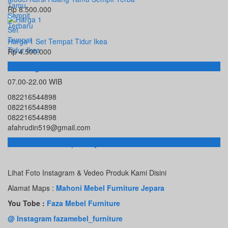
Rp 8.500.000
Harga 1 Set Tempat Tidur Ikea
Rp 4.500.000
Hubungi Kami
07.00-22.00 WIB
082216544898
082216544898
082216544898
afahrudin519@gmail.com
Toko Online Terpercaya
Lihat Foto Instagram & Vedeo Produk Kami Disini
Alamat Maps :
Mahoni Mebel Furniture Jepara
You Tobe :
Faza Mebel Furniture
@ Instagram fazamebel_furniture