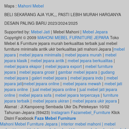
Maps :
Mahoni Mebel
BELI SEKARANG AJA YUK,,, PASTI LEBIH MURAH HARGANYA
DESAIN PALING BARU 2023/2024/2025
Supported by:
Mebel Jati
| Mebel Mahoni |
Mebel Jepara
Copyright © 2009
MAHONI MEBEL FURNITURE JEPARA
Toko
Mebel & Furniture jepara murah berkualitas terbaik jual mebel
furniture minimalis antik ukir berkualitas jati mahoni Jepara [
mebel
jepara
|
mebel jepara minimalis
|
mebel jepara murah
|
mebel
jepara klasik
|
mebel jepara antik
|
mebel jepara berkualitas
|
mebel jepara ekspor
|
mebel jepara export
|
mebel furniture
jepara
|
mebel jepara grosir
|
gambar mebel jepara
|
gudang
mebel jepara
|
galeri mebel jepara
|
mebel jepara indo
|
mebel
jepara jati
|
mebel jepara online
|
mebel jepara mewah
|
mebel jati
jepara online
|
jual mebel jepara online
|
jual mebel jati jepara
online
|
mebel jepara sofa
|
mebel jepara terpercaya
|
furniture
jepara terbaik
|
mebel jepara ukiran
|
mebel jepara ukir jepara
]
Alamat : Jl.Kampoeng Sembada Ukir Ds.Petekeyan 10/02
Tahunan-Jepara (59423)
Instagram Fazamebel_Furniture
Klick
Disini Facebook
Faza Mebel Furniture
Mahoni Mebel Furniture Jepara | interior mebel mahoni | mebel