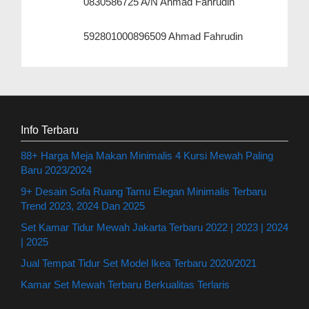
0830586725 A/N Ahmad Fahrudin
592801000896509 Ahmad Fahrudin
Info Terbaru
88+ Harga Meja Makan Minimalis 4 Kursi Mewah Paling
Baru 2023/2024
9+ Desain Sofa Ruang Tamu Elegan Minimalis Terbaru
Trend 2023, 2024 Dan 2025
Set Kamar Tidur Mewah Jakarta Terbaru 2022 | 2023 | 2024
| 2025
Jual Tempat Tidur Set Model Ikea Terbaru 2020/2021
Kamar Set Mewah Terbaru Berkualitas Terlaris