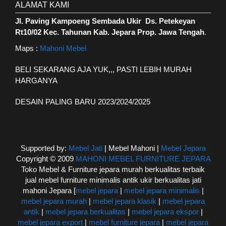
ALAMAT KAMI
Jl. Paving Kampoeng Sembada Ukir Ds. Petekeyan
Rt10/02 Kec. Tahunan Kab. Jepara Prop. Jawa Tengah
.
Maps :
Mahoni Mebel
BELI SEKARANG AJA YUK,,, PASTI LEBIH MURAH
HARGANYA
DESAIN PALING BARU 2023/2024/2025
Supported by:
Mebel Jati
| Mebel Mahoni |
Mebel Jepara
Copyright © 2009
MAHONI MEBEL FURNITURE JEPARA
Toko Mebel & Furniture jepara murah berkualitas terbaik
jual mebel furniture minimalis antik ukir berkualitas jati
mahoni Jepara [
mebel jepara
|
mebel jepara minimalis
|
mebel jepara murah
|
mebel jepara klasik
|
mebel jepara
antik
|
mebel jepara berkualitas
|
mebel jepara ekspor
|
mebel jepara export
|
mebel furniture jepara
|
mebel jepara