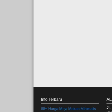
Info Terbaru
AL
Jl
88+ Harga Meja Makan Minimalis