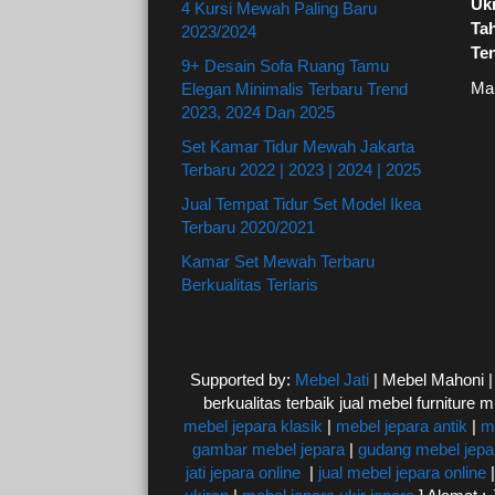
Uki
4 Kursi Mewah Paling Baru
Ta
2023/2024
Te
9+ Desain Sofa Ruang Tamu
Ma
Elegan Minimalis Terbaru Trend
2023, 2024 Dan 2025
Set Kamar Tidur Mewah Jakarta
Terbaru 2022 | 2023 | 2024 | 2025
Jual Tempat Tidur Set Model Ikea
Terbaru 2020/2021
Kamar Set Mewah Terbaru
Berkualitas Terlaris
Supported by:
Mebel Jati
| Mebel Mahoni 
berkualitas terbaik jual mebel furniture m
mebel jepara klasik
|
mebel jepara antik
|
m
gambar mebel jepara
|
gudang mebel jepa
jati jepara online
|
jual mebel jepara online