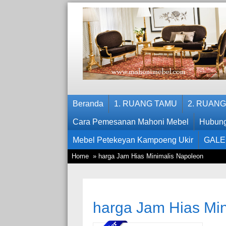
Beranda
1. RUANG TAMU
2. RUAN
Cara Pemesanan Mahoni Mebel
Hubung
Mebel Petekeyan Kampoeng Ukir
GALE
Home
» harga Jam Hias Minimalis Napoleon
harga Jam Hias Mi