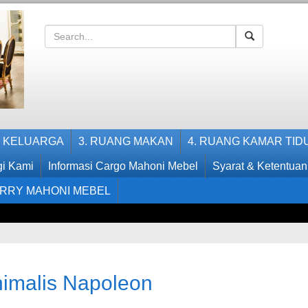
G KELUARGA
3. RUANG MAKAN
4. RUANG KAMAR TID
i Kami
Informasi Cargo Mahoni Mebel
Syarat & Ketentuan
RRY MAHONI MEBEL
nimalis Napoleon