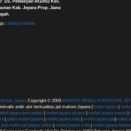
r Ds. Petekeyan Rt10/02 Kec.
hunan Kab. Jepara Prop. Jawa
ngah
.
ps :
Mahoni Mebel
|
Mebel Jepara
Copyright © 2009
MAHONI MEBEL FURNITURE JE
inimalis antik ukir berkualitas jati mahoni Jepara [
mebel jepara
|
mebel
ebel jepara berkualitas
|
mebel jepara ekspor
|
mebel jepara export
|
ra
|
galeri mebel jepara
|
mebel jepara indo
|
mebel jepara jati
|
mebel j
|
jual mebel jati jepara online
|
mebel jepara sofa
|
mebel jepara terpe