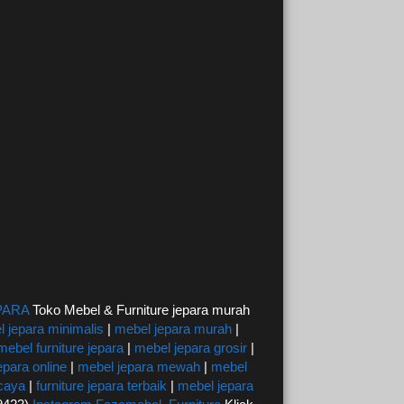
PARA
Toko Mebel & Furniture jepara murah
 jepara minimalis
|
mebel jepara murah
|
mebel furniture jepara
|
mebel jepara grosir
|
epara online
|
mebel jepara mewah
|
mebel
rcaya
|
furniture jepara terbaik
|
mebel jepara