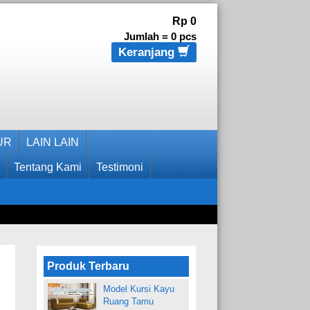
Rp 0
Jumlah =
0
pcs
Keranjang
UR
LAIN LAIN
Tentang Kami
Testimoni
Produk Terbaru
Model Kursi Kayu
Ruang Tamu