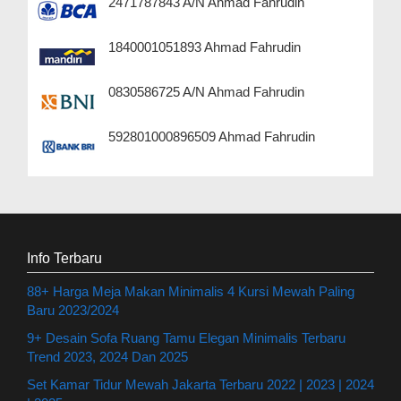
2471787843 A/N Ahmad Fahrudin
1840001051893 Ahmad Fahrudin
0830586725 A/N Ahmad Fahrudin
592801000896509 Ahmad Fahrudin
Info Terbaru
88+ Harga Meja Makan Minimalis 4 Kursi Mewah Paling
Baru 2023/2024
9+ Desain Sofa Ruang Tamu Elegan Minimalis Terbaru
Trend 2023, 2024 Dan 2025
Set Kamar Tidur Mewah Jakarta Terbaru 2022 | 2023 | 2024