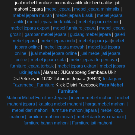
jual mebel furniture minimalis antik ukir berkualitas jati
mahoni Jepara [
mebel jepara
|
mebel jepara minimalis
|
mebel jepara murah
|
mebel jepara klasik
|
mebel jepara
antik
|
mebel jepara berkualitas
|
mebel jepara ekspor
|
mebel jepara export
|
mebel furniture jepara
|
mebel jepara
grosir
|
gambar mebel jepara
|
gudang mebel jepara
|
galeri
mebel jepara
|
mebel jepara indo
|
mebel jepara jati
|
mebel
jepara online
|
mebel jepara mewah
|
mebel jati jepara
online
|
jual mebel jepara online
|
jual mebel jati jepara
online
|
mebel jepara sofa
|
mebel jepara terpercaya
|
furniture jepara terbaik
|
mebel jepara ukiran
|
mebel jepara
ukir jepara
] Alamat : Jl.Kampoeng Sembada Ukir
Ds.Petekeyan 10/02 Tahunan-Jepara (59423)
Instagram
Fazamebel_Furniture
Klick Disini Facebook
Faza Mebel
Furniture
Mahoni Mebel Furniture Jepara | interior mebel mahoni | mebel
mahoni jepara | katalog mebel mahoni | harga mebel mahoni |
mebel dari mahoni | furniture mahoni jepara | mebel kayu
mahoni | furniture mahoni murah | mebel dari kayu mahoni |
furniture bahan mahoni | Furniture jati mahoni