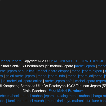
|
Mebel Jepara
Copyright © 2009
MAHONI MEBEL FURNITURE JE
inimalis antik ukir berkualitas jati mahoni Jepara [
mebel jepara
|
mebel
ebel jepara berkualitas
|
mebel jepara ekspor
|
mebel jepara export
|
ra
|
galeri mebel jepara
|
mebel jepara indo
|
mebel jepara jati
|
mebel j
|
jual mebel jati jepara online
|
mebel jepara sofa
|
mebel jepara terpe
: Jl.Kampoeng Sembada Ukir Ds.Petekeyan 10/02 Tahunan-Jepara (
Disini Facebook
Faza Mebel Furniture
mebel mahoni | mebel mahoni jepara | katalog mebel mahoni | harga me
ni | furniture mahoni murah | mebel dari kayu mahoni | furniture baha