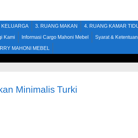
G KELUARGA
3. RUANG MAKAN
4. RUANG KAMAR TID
i Kami
Informasi Cargo Mahoni Mebel
Syarat & Ketentuan
RRY MAHONI MEBEL
kan Minimalis Turki