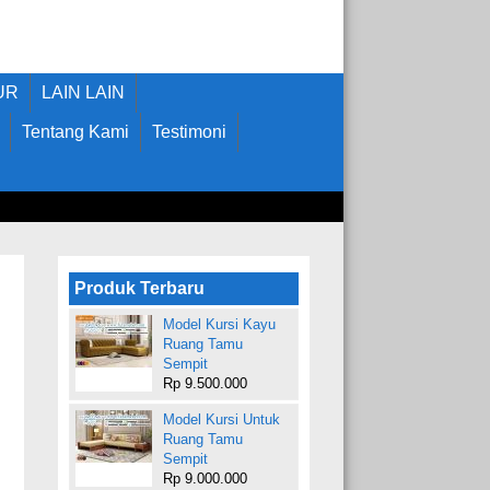
UR
LAIN LAIN
Tentang Kami
Testimoni
Produk Terbaru
Model Kursi Kayu
Ruang Tamu
Sempit
Rp 9.500.000
Model Kursi Untuk
Ruang Tamu
Sempit
Rp 9.000.000