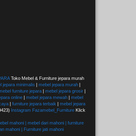
PARA
Toko Mebel & Furniture jepara murah
 jepara minimalis
|
mebel jepara murah
|
mebel furniture jepara
|
mebel jepara grosir
|
epara online
|
mebel jepara mewah
|
mebel
rcaya
|
furniture jepara terbaik
|
mebel jepara
59423)
Instagram Fazamebel_Furniture
Klick
bel mahoni | mebel dari mahoni | furniture
n mahoni | Furniture jati mahoni