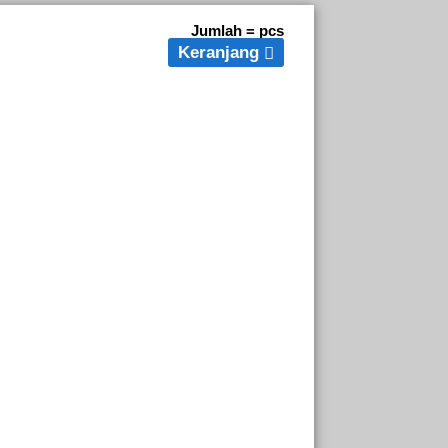
Jumlah =
pcs
Keranjang