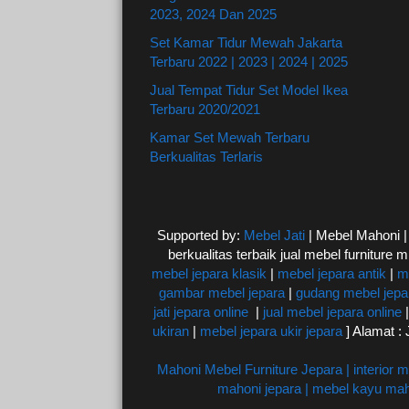
2023, 2024 Dan 2025
Set Kamar Tidur Mewah Jakarta
Terbaru 2022 | 2023 | 2024 | 2025
Jual Tempat Tidur Set Model Ikea
Terbaru 2020/2021
Kamar Set Mewah Terbaru
Berkualitas Terlaris
Supported by:
Mebel Jati
| Mebel Mahoni 
berkualitas terbaik jual mebel furniture m
mebel jepara klasik
|
mebel jepara antik
|
m
gambar mebel jepara
|
gudang mebel jepa
jati jepara online
|
jual mebel jepara online
ukiran
|
mebel jepara ukir jepara
] Alamat 
Mahoni Mebel Furniture Jepara | interior 
mahoni jepara | mebel kayu maho