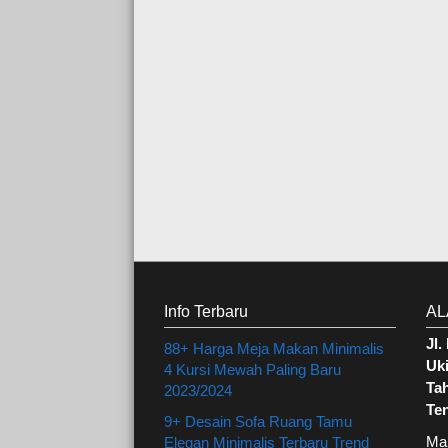
Info Terbaru
AL
Jl
88+ Harga Meja Makan Minimalis
Uki
4 Kursi Mewah Paling Baru
Ta
2023/2024
Te
9+ Desain Sofa Ruang Tamu
Ma
Elegan Minimalis Terbaru Trend