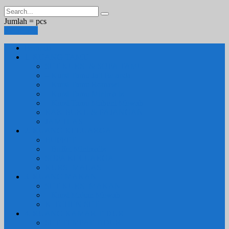
Jumlah =
pcs
Keranjang
Beranda
1. RUANG TAMU
SET KURSI & SOFA TAMU
– Kursi Tamu Jati Belanda
– Kursi Tamu Romawi
– Kursi Tamu Minimalis
– Kursi Tamu Mahoni Mewah
RAK BUKU & PAJANGAN
JAM HIAS
2. RUANG KELUARGA
BUFFET
– Buffet Minimalis
SOFA KELUARGA
KURSI MALAS
3. RUANG MAKAN
SET KURSI MAKAN
– Kursi Makan Mewah
KITCHEN SET
4. RUANG KAMAR TIDUR
SET TEMPAT TIDUR