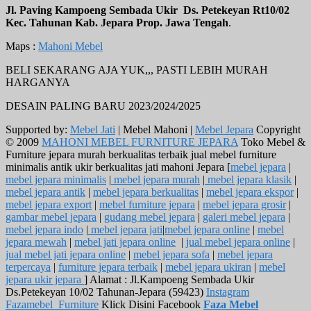
Jl. Paving Kampoeng Sembada Ukir Ds. Petekeyan Rt10/02
Kec. Tahunan Kab. Jepara Prop. Jawa Tengah
.
Maps :
Mahoni Mebel
BELI SEKARANG AJA YUK,,, PASTI LEBIH MURAH
HARGANYA
DESAIN PALING BARU 2023/2024/2025
Supported by:
Mebel Jati
| Mebel Mahoni |
Mebel Jepara
Copyright
© 2009
MAHONI MEBEL FURNITURE JEPARA
Toko Mebel &
Furniture jepara murah berkualitas terbaik jual mebel furniture
minimalis antik ukir berkualitas jati mahoni Jepara [
mebel jepara
|
mebel jepara minimalis
|
mebel jepara murah
|
mebel jepara klasik
|
mebel jepara antik
|
mebel jepara berkualitas
|
mebel jepara ekspor
|
mebel jepara export
|
mebel furniture jepara
|
mebel jepara grosir
|
gambar mebel jepara
|
gudang mebel jepara
|
galeri mebel jepara
|
mebel jepara indo
|
mebel jepara jati
|
mebel jepara online
|
mebel
jepara mewah
|
mebel jati jepara online
|
jual mebel jepara online
|
jual mebel jati jepara online
|
mebel jepara sofa
|
mebel jepara
terpercaya
|
furniture jepara terbaik
|
mebel jepara ukiran
|
mebel
jepara ukir jepara
] Alamat : Jl.Kampoeng Sembada Ukir
Ds.Petekeyan 10/02 Tahunan-Jepara (59423)
Instagram
Fazamebel_Furniture
Klick Disini Facebook
Faza Mebel