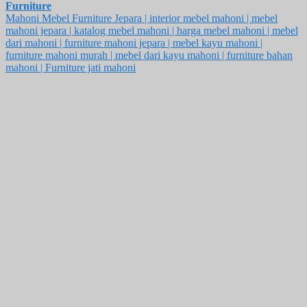
Furniture
Mahoni Mebel Furniture Jepara | interior mebel mahoni | mebel
mahoni jepara | katalog mebel mahoni | harga mebel mahoni | mebel
dari mahoni | furniture mahoni jepara | mebel kayu mahoni |
furniture mahoni murah | mebel dari kayu mahoni | furniture bahan
mahoni | Furniture jati mahoni