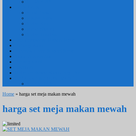
MEJA RIAS
LAIN LAIN
Kursi Teras
Macam Kursi
Mebel Retro
Mebel Shabby
Mebel Trembesi
Cara Pemesanan Mahoni Mebel
Hubungi Kami
Informasi Cargo Mahoni Mebel
Syarat & Ketentuan
Tentang Kami
Testimoni
Mebel Petekeyan Kampoeng Ukir
GALERRY MAHONI MEBEL
KURSI TAMU
Home
» harga set meja makan mewah
harga set meja makan mewah