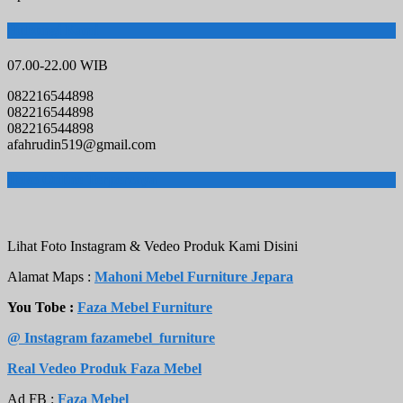
Hubungi Kami
07.00-22.00 WIB
082216544898
082216544898
082216544898
afahrudin519@gmail.com
Toko Online Terpercaya
Lihat Foto Instagram & Vedeo Produk Kami Disini
Alamat Maps :
Mahoni Mebel Furniture Jepara
You Tobe :
Faza Mebel Furniture
@ Instagram fazamebel_furniture
Real Vedeo Produk Faza Mebel
Ad FB :
Faza Mebel