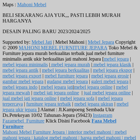
Maps :
Mahoni Mebel
BELI SEKARANG AJA YUK,,, PASTI LEBIH MURAH
HARGANYA
DESAIN PALING BARU 2023/2024/2025
Supported by:
Mebel Jati
| Mebel Mahoni |
Mebel Jepara
Copyright
© 2009
MAHONI MEBEL FURNITURE JEPARA
Toko Mebel &
Furniture jepara murah berkualitas terbaik jual mebel furniture
minimalis antik ukir berkualitas jati mahoni Jepara [
mebel jepara
|
mebel jepara minimalis
|
mebel jepara murah
|
mebel jepara klasik
|
mebel jepara antik
|
mebel jepara berkualitas
|
mebel jepara ekspor
|
mebel jepara export
|
mebel furniture jepara
|
mebel jepara grosir
|
gambar mebel jepara
|
gudang mebel jepara
|
galeri mebel jepara
|
mebel jepara indo
|
mebel jepara jati
|
mebel jepara online
|
mebel
jepara mewah
|
mebel jati jepara online
|
jual mebel jepara online
|
jual mebel jati jepara online
|
mebel jepara sofa
|
mebel jepara
terpercaya
|
furniture jepara terbaik
|
mebel jepara ukiran
|
mebel
jepara ukir jepara
] Alamat : Jl.Kampoeng Sembada Ukir
Ds.Petekeyan 10/02 Tahunan-Jepara (59423)
Instagram
Fazamebel_Furniture
Klick Disini Facebook
Faza Mebel
Furniture
Mahoni Mebel Furniture Jepara | interior mebel mahoni | mebel
mahoni jepara | katalog mebel mahoni | harga mebel mahoni | mebel