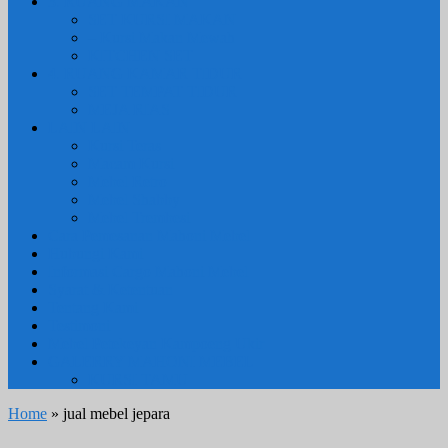
3. RUANG MAKAN
SET KURSI MAKAN
– Kursi Makan Mewah
KITCHEN SET
4. RUANG KAMAR TIDUR
SET TEMPAT TIDUR
MEJA RIAS
LAIN LAIN
Kursi Teras
Macam Kursi
Mebel Retro
Mebel Shabby
Mebel Trembesi
Cara Pemesanan Mahoni Mebel
Hubungi Kami
Informasi Cargo Mahoni Mebel
Syarat & Ketentuan
Tentang Kami
Testimoni
Mebel Petekeyan Kampoeng Ukir
GALERRY MAHONI MEBEL
KURSI TAMU
Home
» jual mebel jepara