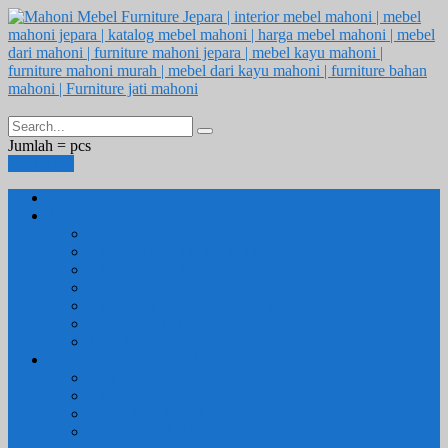
Jumlah =
pcs
Keranjang
Beranda
1. RUANG TAMU
SET KURSI & SOFA TAMU
– Kursi Tamu Jati Belanda
– Kursi Tamu Romawi
– Kursi Tamu Minimalis
– Kursi Tamu Mahoni Mewah
RAK BUKU & PAJANGAN
JAM HIAS
2. RUANG KELUARGA
BUFFET
– Buffet Minimalis
SOFA KELUARGA
KURSI MALAS