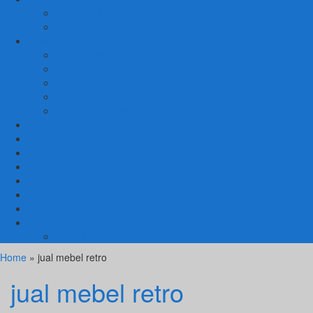
SET TEMPAT TIDUR
MEJA RIAS
LAIN LAIN
Kursi Teras
Macam Kursi
Mebel Retro
Mebel Shabby
Mebel Trembesi
Cara Pemesanan Mahoni Mebel
Hubungi Kami
Informasi Cargo Mahoni Mebel
Syarat & Ketentuan
Tentang Kami
Testimoni
Mebel Petekeyan Kampoeng Ukir
GALERRY MAHONI MEBEL
KURSI TAMU
Home
» jual mebel retro
jual mebel retro