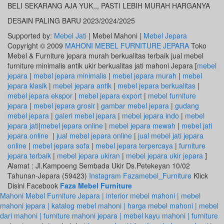
BELI SEKARANG AJA YUK,,, PASTI LEBIH MURAH HARGANYA
DESAIN PALING BARU 2023/2024/2025
Supported by:
Mebel Jati
| Mebel Mahoni |
Mebel Jepara
Copyright © 2009
MAHONI MEBEL FURNITURE JEPARA
Toko
Mebel & Furniture jepara murah berkualitas terbaik jual mebel
furniture minimalis antik ukir berkualitas jati mahoni Jepara [
mebel
jepara
|
mebel jepara minimalis
|
mebel jepara murah
|
mebel
jepara klasik
|
mebel jepara antik
|
mebel jepara berkualitas
|
mebel jepara ekspor
|
mebel jepara export
|
mebel furniture
jepara
|
mebel jepara grosir
|
gambar mebel jepara
|
gudang
mebel jepara
|
galeri mebel jepara
|
mebel jepara indo
|
mebel
jepara jati
|
mebel jepara online
|
mebel jepara mewah
|
mebel jati
jepara online
|
jual mebel jepara online
|
jual mebel jati jepara
online
|
mebel jepara sofa
|
mebel jepara terpercaya
|
furniture
jepara terbaik
|
mebel jepara ukiran
|
mebel jepara ukir jepara
]
Alamat : Jl.Kampoeng Sembada Ukir Ds.Petekeyan 10/02
Tahunan-Jepara (59423)
Instagram Fazamebel_Furniture
Klick
Disini Facebook
Faza Mebel Furniture
Mahoni Mebel Furniture Jepara | interior mebel mahoni | mebel
mahoni jepara | katalog mebel mahoni | harga mebel mahoni | mebel
dari mahoni | furniture mahoni jepara | mebel kayu mahoni | furniture