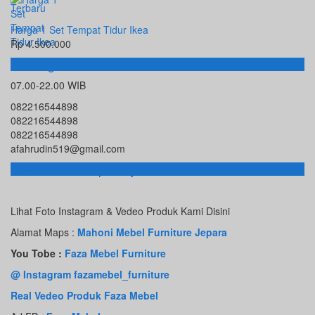
Harga 1 Set Tempat Tidur Ikea
Rp 4.500.000
Hubungi Kami
07.00-22.00 WIB
082216544898
082216544898
082216544898
afahrudin519@gmail.com
Toko Online Terpercaya
Lihat Foto Instagram & Vedeo Produk Kami Disini
Alamat Maps :
Mahoni Mebel Furniture Jepara
You Tobe :
Faza Mebel Furniture
@ Instagram fazamebel_furniture
Real Vedeo Produk Faza Mebel