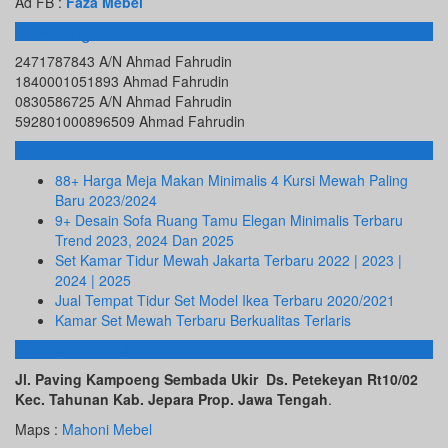
Ad FB :
Faza Mebel
Rekening Bank
2471787843 A/N Ahmad Fahrudin
1840001051893 Ahmad Fahrudin
0830586725 A/N Ahmad Fahrudin
592801000896509 Ahmad Fahrudin
Info Terbaru
88+ Harga Meja Makan Minimalis 4 Kursi Mewah Paling
Baru 2023/2024
9+ Desain Sofa Ruang Tamu Elegan Minimalis Terbaru
Trend 2023, 2024 Dan 2025
Set Kamar Tidur Mewah Jakarta Terbaru 2022 | 2023 |
2024 | 2025
Jual Tempat Tidur Set Model Ikea Terbaru 2020/2021
Kamar Set Mewah Terbaru Berkualitas Terlaris
ALAMAT KAMI
Jl. Paving Kampoeng Sembada Ukir Ds. Petekeyan Rt10/02
Kec. Tahunan Kab. Jepara Prop. Jawa Tengah
.
Maps :
Mahoni Mebel