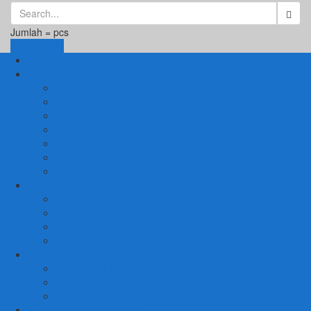
Jumlah =
pcs
Keranjang
Beranda
1. RUANG TAMU
SET KURSI & SOFA TAMU
– Kursi Tamu Jati Belanda
– Kursi Tamu Romawi
– Kursi Tamu Minimalis
– Kursi Tamu Mahoni Mewah
RAK BUKU & PAJANGAN
JAM HIAS
2. RUANG KELUARGA
BUFFET
– Buffet Minimalis
SOFA KELUARGA
KURSI MALAS
3. RUANG MAKAN
SET KURSI MAKAN
– Kursi Makan Mewah
KITCHEN SET
4. RUANG KAMAR TIDUR