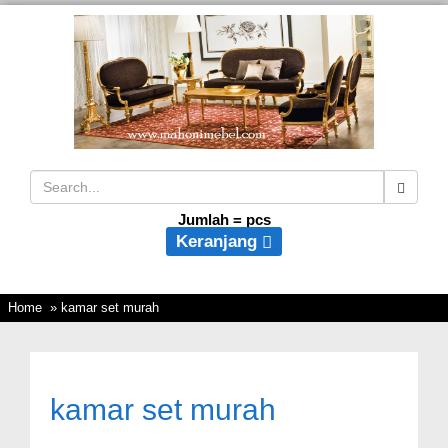
Jumlah =
pcs
Keranjang
Home
» kamar set murah
kamar set murah