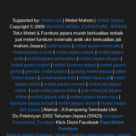
Supported by:
Mebel Jati
| Mebel Mahoni |
Mebel Jepara
Copyright © 2009
MAHONI MEBEL FURNITURE JEPARA
Toko Mebel & Furniture jepara murah berkualitas terbaik
jual mebel furniture minimalis antik ukir berkualitas jati
mahoni Jepara [
mebel jepara
|
mebel jepara minimalis
|
mebel jepara murah
|
mebel jepara klasik
|
mebel jepara
antik
|
mebel jepara berkualitas
|
mebel jepara ekspor
|
mebel jepara export
|
mebel furniture jepara
|
mebel jepara
grosir
|
gambar mebel jepara
|
gudang mebel jepara
|
galeri
mebel jepara
|
mebel jepara indo
|
mebel jepara jati
|
mebel
jepara online
|
mebel jepara mewah
|
mebel jati jepara
online
|
jual mebel jepara online
|
jual mebel jati jepara
online
|
mebel jepara sofa
|
mebel jepara terpercaya
|
furniture jepara terbaik
|
mebel jepara ukiran
|
mebel jepara
ukir jepara
] Alamat : Jl.Kampoeng Sembada Ukir
Ds.Petekeyan 10/02 Tahunan-Jepara (59423)
Instagram
Fazamebel_Furniture
Klick Disini Facebook
Faza Mebel
Furniture
Mahoni Mebel Furniture Jepara | interior mebel mahoni | mebel