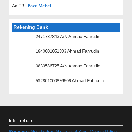
Ad FB :
Faza Mebel
Rekening Bank
2471787843 A/N Ahmad Fahrudin
1840001051893 Ahmad Fahrudin
0830586725 A/N Ahmad Fahrudin
592801000896509 Ahmad Fahrudin
Info Terbaru
88+ Harga Meja Makan Minimalis 4 Kursi Mewah Paling