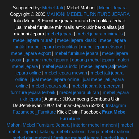
Supported by:
Mebel Jati
| Mebel Mahoni |
Mebel Jepara
Copyright © 2009
MAHONI MEBEL FURNITURE JEPARA
Toko Mebel & Furniture jepara murah berkualitas terbaik
jual mebel furniture minimalis antik ukir berkualitas jati
mahoni Jepara [
mebel jepara
|
mebel jepara minimalis
|
mebel jepara murah
|
mebel jepara klasik
|
mebel jepara
antik
|
mebel jepara berkualitas
|
mebel jepara ekspor
|
mebel jepara export
|
mebel furniture jepara
|
mebel jepara
grosir
|
gambar mebel jepara
|
gudang mebel jepara
|
galeri
mebel jepara
|
mebel jepara indo
|
mebel jepara jati
|
mebel
jepara online
|
mebel jepara mewah
|
mebel jati jepara
online
|
jual mebel jepara online
|
jual mebel jati jepara
online
|
mebel jepara sofa
|
mebel jepara terpercaya
|
furniture jepara terbaik
|
mebel jepara ukiran
|
mebel jepara
ukir jepara
] Alamat : Jl.Kampoeng Sembada Ukir
Ds.Petekeyan 10/02 Tahunan-Jepara (59423)
Instagram
Fazamebel_Furniture
Klick Disini Facebook
Faza Mebel
Furniture
Mahoni Mebel Furniture Jepara | interior mebel mahoni | mebel
mahoni jepara | katalog mebel mahoni | harga mebel mahoni |
mebel dari mahoni | furniture mahoni jepara | mebel kayu