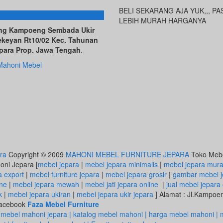
BELI SEKARANG AJA YUK,,, PA
AT KAMI
LEBIH MURAH HARGANYA
ving Kampoeng Sembada Ukir
ekeyan Rt10/02 Kec. Tahunan
para Prop. Jawa Tengah
.
Mahoni Mebel
ra
Copyright © 2009
MAHONI MEBEL FURNITURE JEPARA
Toko Mebel
honi Jepara [
mebel jepara
|
mebel jepara minimalis
|
mebel jepara mur
a export
|
mebel furniture jepara
|
mebel jepara grosir
|
gambar mebel j
ine
|
mebel jepara mewah
|
mebel jati jepara online
|
jual mebel jepara 
k
|
mebel jepara ukiran
|
mebel jepara ukir jepara
] Alamat : Jl.Kampo
 Facebook
Faza Mebel Furniture
 mebel mahoni jepara | katalog mebel mahoni | harga mebel mahoni | m