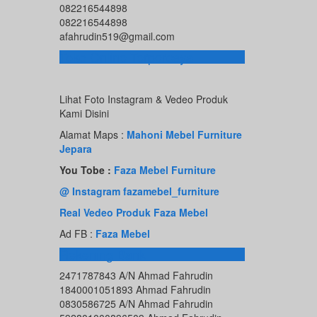
082216544898
082216544898
afahrudin519@gmail.com
Toko Online Terpercaya
Lihat Foto Instagram & Vedeo Produk
Kami Disini
Alamat Maps :
Mahoni Mebel Furniture
Jepara
You Tobe :
Faza Mebel Furniture
@ Instagram fazamebel_furniture
Real Vedeo Produk Faza Mebel
Ad FB :
Faza Mebel
Rekening Bank
2471787843 A/N Ahmad Fahrudin
1840001051893 Ahmad Fahrudin
0830586725 A/N Ahmad Fahrudin