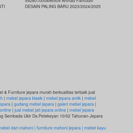
592801000896509 Ahmad Fahrudin
STI
DESAIN PALING BARU 2023/2024/2025
 & Furniture jepara murah berkualitas terbaik jual
ah
|
mebel jepara klasik
|
mebel jepara antik
|
mebel
epara
|
gudang mebel jepara
|
galeri mebel jepara
|
online
|
jual mebel jati jepara online
|
mebel jepara
eng Sembada Ukir Ds.Petekeyan 10/02 Tahunan-Jepara
ebel dari mahoni | furniture mahoni jepara | mebel kayu