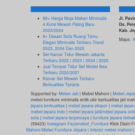
Info Terbaru
ALAM
88+ Harga Meja Makan Minimalis
Jl. Pa
4 Kursi Mewah Paling Baru
Ds. Pet
2023/2024
Kab. Je
9+ Desain Sofa Ruang Tamu
Maps :
Elegan Minimalis Terbaru Trend
2023, 2024 Dan 2025
Set Kamar Tidur Mewah Jakarta
Terbaru 2022 | 2023 | 2024 | 2025
Jual Tempat Tidur Set Model Ikea
Terbaru 2020/2021
Kamar Set Mewah Terbaru
Berkualitas Terlaris
Supported by:
Mebel Jati
| Mebel Mahoni |
Mebel Jepa
mebel furniture minimalis antik ukir berkualitas jati ma
jepara berkualitas
|
mebel jepara ekspor
|
mebel jepar
mebel jepara indo
|
mebel jepara jati
|
mebel jepara onl
sofa
|
mebel jepara terpercaya
|
furniture jepara terbai
(59423)
Instagram Fazamebel_Furniture
Klick Disini
Mahoni Mebel Furniture Jepara | interior mebel mahoni |