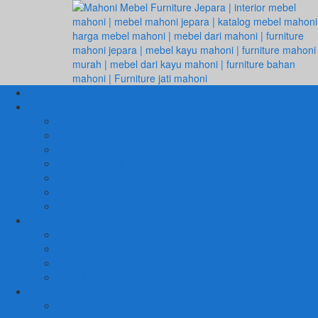
Beranda
1. RUANG TAMU
SET KURSI & SOFA TAMU
– Kursi Tamu Jati Belanda
– Kursi Tamu Romawi
– Kursi Tamu Minimalis
– Kursi Tamu Mahoni Mewah
RAK BUKU & PAJANGAN
JAM HIAS
2. RUANG KELUARGA
BUFFET
– Buffet Minimalis
SOFA KELUARGA
KURSI MALAS
3. RUANG MAKAN
SET KURSI MAKAN