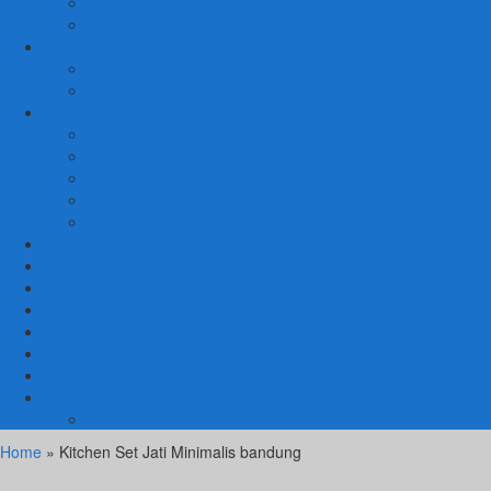
– Kursi Makan Mewah
KITCHEN SET
4. RUANG KAMAR TIDUR
SET TEMPAT TIDUR
MEJA RIAS
LAIN LAIN
Kursi Teras
Macam Kursi
Mebel Retro
Mebel Shabby
Mebel Trembesi
Cara Pemesanan Mahoni Mebel
Hubungi Kami
Informasi Cargo Mahoni Mebel
Syarat & Ketentuan
Tentang Kami
Testimoni
Mebel Petekeyan Kampoeng Ukir
GALERRY MAHONI MEBEL
KURSI TAMU
Home
» Kitchen Set Jati Minimalis bandung