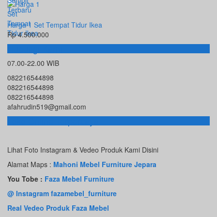
Harga 1 Set Tempat Tidur Ikea
Rp 4.500.000
Hubungi Kami
07.00-22.00 WIB
082216544898
082216544898
082216544898
afahrudin519@gmail.com
Toko Online Terpercaya
Lihat Foto Instagram & Vedeo Produk Kami Disini
Alamat Maps :
Mahoni Mebel Furniture Jepara
You Tobe :
Faza Mebel Furniture
@ Instagram fazamebel_furniture
Real Vedeo Produk Faza Mebel