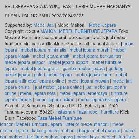
BELI SEKARANG AJA YUK,,, PASTI LEBIH MURAH HARGANYA
DESAIN PALING BARU 2023/2024/2025
Supported by:
Mebel Jati
| Mebel Mahoni |
Mebel Jepara
Copyright © 2009
MAHONI MEBEL FURNITURE JEPARA
Toko
Mebel & Furniture jepara murah berkualitas terbaik jual mebel
furniture minimalis antik ukir berkualitas jati mahoni Jepara [
mebel
jepara
|
mebel jepara minimalis
|
mebel jepara murah
|
mebel
jepara klasik
|
mebel jepara antik
|
mebel jepara berkualitas
|
mebel jepara ekspor
|
mebel jepara export
|
mebel furniture
jepara
|
mebel jepara grosir
|
gambar mebel jepara
|
gudang
mebel jepara
|
galeri mebel jepara
|
mebel jepara indo
|
mebel
jepara jati
|
mebel jepara online
|
mebel jepara mewah
|
mebel jati
jepara online
|
jual mebel jepara online
|
jual mebel jati jepara
online
|
mebel jepara sofa
|
mebel jepara terpercaya
|
furniture
jepara terbaik
|
mebel jepara ukiran
|
mebel jepara ukir jepara
]
Alamat : Jl.Kampoeng Sembada Ukir Ds.Petekeyan 10/02
Tahunan-Jepara (59423)
Instagram Fazamebel_Furniture
Klick
Disini Facebook
Faza Mebel Furniture
Mahoni Mebel Furniture Jepara | interior mebel mahoni | mebel
mahoni jepara | katalog mebel mahoni | harga mebel mahoni | mebel
dari mahoni | furniture mahoni jepara | mebel kayu mahoni | furniture