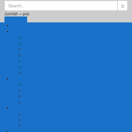
Jumlah =
pcs
Keranjang
Beranda
1. RUANG TAMU
SET KURSI & SOFA TAMU
– Kursi Tamu Jati Belanda
– Kursi Tamu Romawi
– Kursi Tamu Minimalis
– Kursi Tamu Mahoni Mewah
RAK BUKU & PAJANGAN
JAM HIAS
2. RUANG KELUARGA
BUFFET
– Buffet Minimalis
SOFA KELUARGA
KURSI MALAS
3. RUANG MAKAN
SET KURSI MAKAN
– Kursi Makan Mewah
KITCHEN SET
4. RUANG KAMAR TIDUR