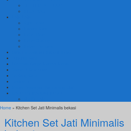
SET TEMPAT TIDUR
MEJA RIAS
LAIN LAIN
Kursi Teras
Macam Kursi
Mebel Retro
Mebel Shabby
Mebel Trembesi
Cara Pemesanan Mahoni Mebel
Hubungi Kami
Informasi Cargo Mahoni Mebel
Syarat & Ketentuan
Tentang Kami
Testimoni
Mebel Petekeyan Kampoeng Ukir
GALERRY MAHONI MEBEL
KURSI TAMU
Home
» Kitchen Set Jati Minimalis bekasi
Kitchen Set Jati Minimalis