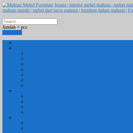
Jumlah =
pcs
Keranjang
Beranda
1. RUANG TAMU
SET KURSI & SOFA TAMU
– Kursi Tamu Jati Belanda
– Kursi Tamu Romawi
– Kursi Tamu Minimalis
– Kursi Tamu Mahoni Mewah
RAK BUKU & PAJANGAN
JAM HIAS
2. RUANG KELUARGA
BUFFET
– Buffet Minimalis
SOFA KELUARGA
KURSI MALAS
3. RUANG MAKAN
SET KURSI MAKAN
– Kursi Makan Mewah