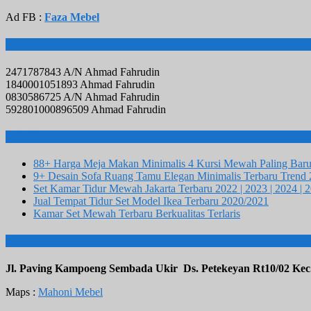
Ad FB :
Faza Mebel
Rekening Bank
2471787843 A/N Ahmad Fahrudin
1840001051893 Ahmad Fahrudin
0830586725 A/N Ahmad Fahrudin
592801000896509 Ahmad Fahrudin
Info Terbaru
88+ Harga Meja Makan Minimalis 4 Kursi Mewah Paling Bar
9+ Desain Sofa Ruang Tamu Elegan Minimalis Terbaru Trend
Set Kamar Tidur Mewah Jakarta Terbaru 2022 | 2023 | 2024 | 
Jual Tempat Tidur Set Model Ikea Terbaru 2020/2021
Kamar Set Mewah Terbaru Berkualitas Terlaris
ALAMAT KAMI
Jl. Paving Kampoeng Sembada Ukir Ds. Petekeyan Rt10/02 Kec
Maps :
Mahoni Mebel