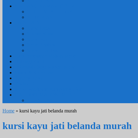
KITCHEN SET
4. RUANG KAMAR TIDUR
SET TEMPAT TIDUR
MEJA RIAS
LAIN LAIN
Kursi Teras
Macam Kursi
Mebel Retro
Mebel Shabby
Mebel Trembesi
Cara Pemesanan Mahoni Mebel
Hubungi Kami
Informasi Cargo Mahoni Mebel
Syarat & Ketentuan
Tentang Kami
Testimoni
Mebel Petekeyan Kampoeng Ukir
GALERRY MAHONI MEBEL
KURSI TAMU
Home
» kursi kayu jati belanda murah
kursi kayu jati belanda murah