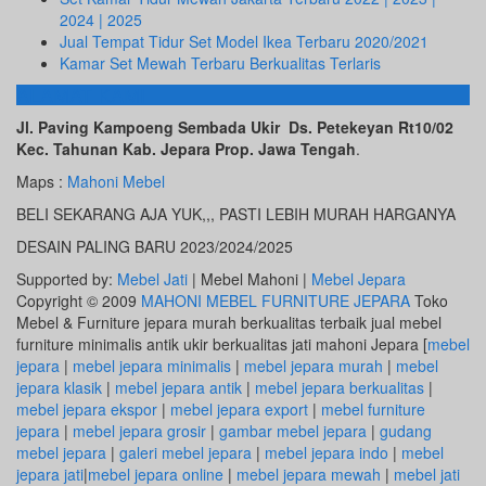
2024 | 2025
Jual Tempat Tidur Set Model Ikea Terbaru 2020/2021
Kamar Set Mewah Terbaru Berkualitas Terlaris
ALAMAT KAMI
Jl. Paving Kampoeng Sembada Ukir Ds. Petekeyan Rt10/02
Kec. Tahunan Kab. Jepara Prop. Jawa Tengah
.
Maps :
Mahoni Mebel
BELI SEKARANG AJA YUK,,, PASTI LEBIH MURAH HARGANYA
DESAIN PALING BARU 2023/2024/2025
Supported by:
Mebel Jati
| Mebel Mahoni |
Mebel Jepara
Copyright © 2009
MAHONI MEBEL FURNITURE JEPARA
Toko
Mebel & Furniture jepara murah berkualitas terbaik jual mebel
furniture minimalis antik ukir berkualitas jati mahoni Jepara [
mebel
jepara
|
mebel jepara minimalis
|
mebel jepara murah
|
mebel
jepara klasik
|
mebel jepara antik
|
mebel jepara berkualitas
|
mebel jepara ekspor
|
mebel jepara export
|
mebel furniture
jepara
|
mebel jepara grosir
|
gambar mebel jepara
|
gudang
mebel jepara
|
galeri mebel jepara
|
mebel jepara indo
|
mebel
jepara jati
|
mebel jepara online
|
mebel jepara mewah
|
mebel jati