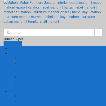
Jumlah =
pcs
Keranjang
Beranda
1. RUANG TAMU
SET KURSI & SOFA TAMU
– Kursi Tamu Jati Belanda
– Kursi Tamu Romawi
– Kursi Tamu Minimalis
– Kursi Tamu Mahoni Mewah
RAK BUKU & PAJANGAN
JAM HIAS
2. RUANG KELUARGA
BUFFET
– Buffet Minimalis
SOFA KELUARGA