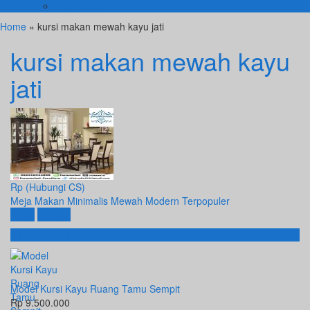
KURSI TAMU
Home
» kursi makan mewah kayu jati
kursi makan mewah kayu
jati
Rp (Hubungi CS)
Meja Makan Minimalis Mewah Modern Terpopuler
Beli
Detail
Produk Terbaru
Model Kursi Kayu Ruang Tamu Sempit
Rp 9.500.000