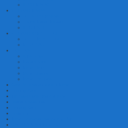
KURSI MALAS
3. RUANG MAKAN
SET KURSI MAKAN
– Kursi Makan Mewah
KITCHEN SET
4. RUANG KAMAR TIDUR
SET TEMPAT TIDUR
MEJA RIAS
LAIN LAIN
Kursi Teras
Macam Kursi
Mebel Retro
Mebel Shabby
Mebel Trembesi
Cara Pemesanan Mahoni Mebel
Hubungi Kami
Informasi Cargo Mahoni Mebel
Syarat & Ketentuan
Tentang Kami
Testimoni
Mebel Petekeyan Kampoeng Ukir
GALERRY MAHONI MEBEL