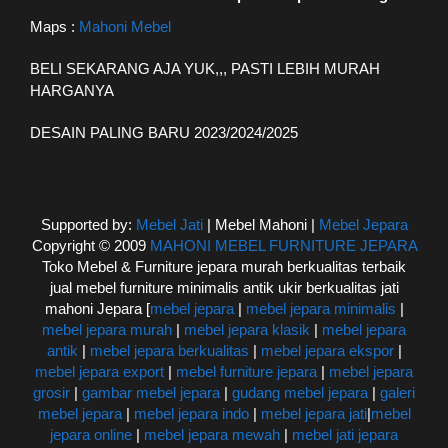
Maps :
Mahoni Mebel
BELI SEKARANG AJA YUK,,, PASTI LEBIH MURAH
HARGANYA
DESAIN PALING BARU 2023/2024/2025
Supported by:
Mebel Jati
| Mebel Mahoni |
Mebel Jepara
Copyright © 2009
MAHONI MEBEL FURNITURE JEPARA
Toko Mebel & Furniture jepara murah berkualitas terbaik
jual mebel furniture minimalis antik ukir berkualitas jati
mahoni Jepara [
mebel jepara
|
mebel jepara minimalis
|
mebel jepara murah
|
mebel jepara klasik
|
mebel jepara
antik
|
mebel jepara berkualitas
|
mebel jepara ekspor
|
mebel jepara export
|
mebel furniture jepara
|
mebel jepara
grosir
|
gambar mebel jepara
|
gudang mebel jepara
|
galeri
mebel jepara
|
mebel jepara indo
|
mebel jepara jati
|
mebel
jepara online
|
mebel jepara mewah
|
mebel jati jepara