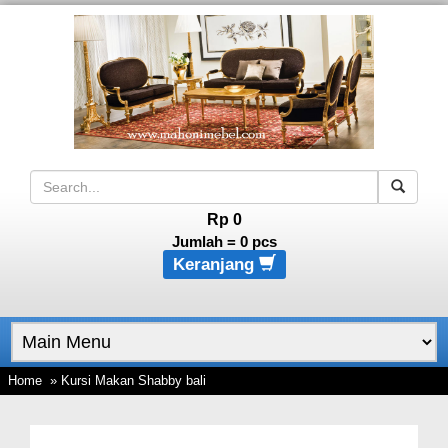
Rp 0
Jumlah =
0
pcs
Keranjang
Home
» Kursi Makan Shabby bali