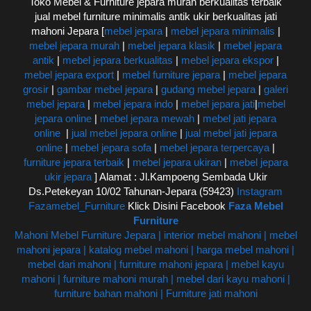
Toko Mebel & Furniture jepara murah berkualitas terbaik
jual mebel furniture minimalis antik ukir berkualitas jati
mahoni Jepara [
mebel jepara
|
mebel jepara minimalis
|
mebel jepara murah
|
mebel jepara klasik
|
mebel jepara
antik
|
mebel jepara berkualitas
|
mebel jepara ekspor
|
mebel jepara export
|
mebel furniture jepara
|
mebel jepara
grosir
|
gambar mebel jepara
|
gudang mebel jepara
|
galeri
mebel jepara
|
mebel jepara indo
|
mebel jepara jati
|
mebel
jepara online
|
mebel jepara mewah
|
mebel jati jepara
online
|
jual mebel jepara online
|
jual mebel jati jepara
online
|
mebel jepara sofa
|
mebel jepara terpercaya
|
furniture jepara terbaik
|
mebel jepara ukiran
|
mebel jepara
ukir jepara
] Alamat : Jl.Kampoeng Sembada Ukir
Ds.Petekeyan 10/02 Tahunan-Jepara (59423)
Instagram
Fazamebel_Furniture
Klick Disini Facebook
Faza Mebel
Furniture
Mahoni Mebel Furniture Jepara | interior mebel mahoni | mebel
mahoni jepara | katalog mebel mahoni | harga mebel mahoni |
mebel dari mahoni | furniture mahoni jepara | mebel kayu
mahoni | furniture mahoni murah | mebel dari kayu mahoni |
furniture bahan mahoni | Furniture jati mahoni