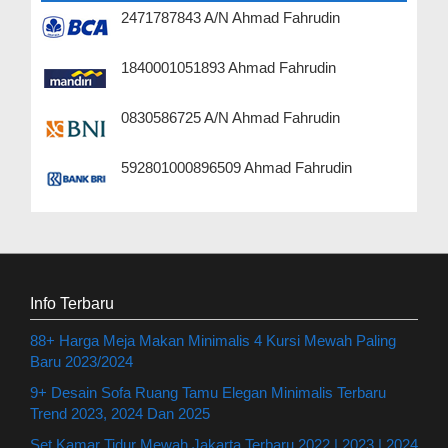
2471787843 A/N Ahmad Fahrudin
1840001051893 Ahmad Fahrudin
0830586725 A/N Ahmad Fahrudin
592801000896509 Ahmad Fahrudin
Info Terbaru
88+ Harga Meja Makan Minimalis 4 Kursi Mewah Paling
Baru 2023/2024
9+ Desain Sofa Ruang Tamu Elegan Minimalis Terbaru
Trend 2023, 2024 Dan 2025
Set Kamar Tidur Mewah Jakarta Terbaru 2022 | 2023 | 2024