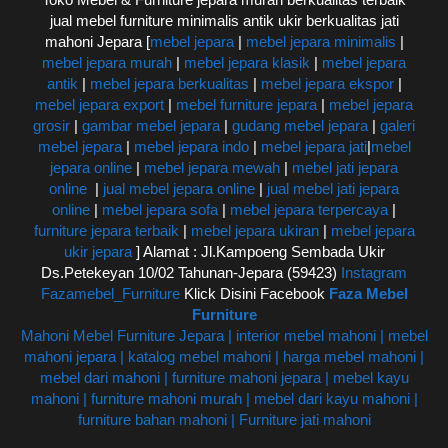
jual mebel furniture minimalis antik ukir berkualitas jati
mahoni Jepara [
mebel jepara
|
mebel jepara minimalis
|
mebel jepara murah
|
mebel jepara klasik
|
mebel jepara
antik
|
mebel jepara berkualitas
|
mebel jepara ekspor
|
mebel jepara export
|
mebel furniture jepara
|
mebel jepara
grosir
|
gambar mebel jepara
|
gudang mebel jepara
|
galeri
mebel jepara
|
mebel jepara indo
|
mebel jepara jati
|
mebel
jepara online
|
mebel jepara mewah
|
mebel jati jepara
online
|
jual mebel jepara online
|
jual mebel jati jepara
online
|
mebel jepara sofa
|
mebel jepara terpercaya
|
furniture jepara terbaik
|
mebel jepara ukiran
|
mebel jepara
ukir jepara
] Alamat : Jl.Kampoeng Sembada Ukir
Ds.Petekeyan 10/02 Tahunan-Jepara (59423)
Instagram
Fazamebel_Furniture
Klick Disini Facebook
Faza Mebel
Furniture
Mahoni Mebel Furniture Jepara | interior mebel mahoni | mebel
mahoni jepara | katalog mebel mahoni | harga mebel mahoni |
mebel dari mahoni | furniture mahoni jepara | mebel kayu
mahoni | furniture mahoni murah | mebel dari kayu mahoni |
furniture bahan mahoni | Furniture jati mahoni