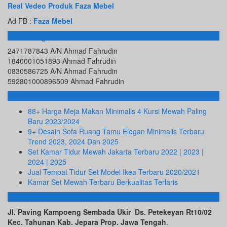
Real Vedeo Produk Faza Mebel
Ad FB :
Faza Mebel
Rekening Bank
2471787843 A/N Ahmad Fahrudin
1840001051893 Ahmad Fahrudin
0830586725 A/N Ahmad Fahrudin
592801000896509 Ahmad Fahrudin
Info Terbaru
88+ Harga Meja Makan Minimalis 4 Kursi Mewah Paling
Baru 2023/2024
9+ Desain Sofa Ruang Tamu Elegan Minimalis Terbaru
Trend 2023, 2024 Dan 2025
Set Kamar Tidur Mewah Jakarta Terbaru 2022 | 2023 |
2024 | 2025
Jual Tempat Tidur Set Model Ikea Terbaru 2020/2021
Kamar Set Mewah Terbaru Berkualitas Terlaris
ALAMAT KAMI
Jl. Paving Kampoeng Sembada Ukir Ds. Petekeyan Rt10/02
Kec. Tahunan Kab. Jepara Prop. Jawa Tengah
.