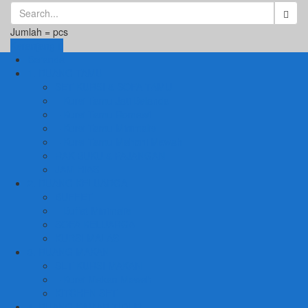
Jumlah =
pcs
Keranjang
Beranda
1. RUANG TAMU
SET KURSI & SOFA TAMU
– Kursi Tamu Jati Belanda
– Kursi Tamu Romawi
– Kursi Tamu Minimalis
– Kursi Tamu Mahoni Mewah
RAK BUKU & PAJANGAN
JAM HIAS
2. RUANG KELUARGA
BUFFET
– Buffet Minimalis
SOFA KELUARGA
KURSI MALAS
3. RUANG MAKAN
SET KURSI MAKAN
– Kursi Makan Mewah
KITCHEN SET
4. RUANG KAMAR TIDUR