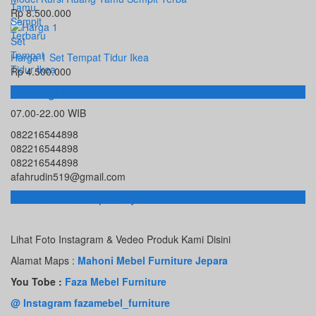
Rp 8.500.000
Harga 1 Set Tempat Tidur Ikea
Rp 4.500.000
Hubungi Kami
07.00-22.00 WIB
082216544898
082216544898
082216544898
afahrudin519@gmail.com
Toko Online Terpercaya
Lihat Foto Instagram & Vedeo Produk Kami Disini
Alamat Maps :
Mahoni Mebel Furniture Jepara
You Tobe :
Faza Mebel Furniture
@ Instagram fazamebel_furniture