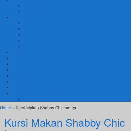
SET TEMPAT TIDUR
MEJA RIAS
LAIN LAIN
Kursi Teras
Macam Kursi
Mebel Retro
Mebel Shabby
Mebel Trembesi
Cara Pemesanan Mahoni Mebel
Hubungi Kami
Informasi Cargo Mahoni Mebel
Syarat & Ketentuan
Tentang Kami
Testimoni
Mebel Petekeyan Kampoeng Ukir
GALERRY MAHONI MEBEL
KURSI TAMU
Home
» Kursi Makan Shabby Chic banten
Kursi Makan Shabby Chic