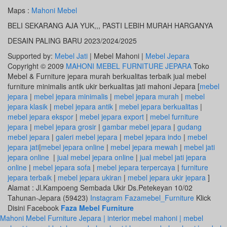
Maps :
Mahoni Mebel
BELI SEKARANG AJA YUK,,, PASTI LEBIH MURAH HARGANYA
DESAIN PALING BARU 2023/2024/2025
Supported by:
Mebel Jati
| Mebel Mahoni |
Mebel Jepara
Copyright © 2009
MAHONI MEBEL FURNITURE JEPARA
Toko
Mebel & Furniture jepara murah berkualitas terbaik jual mebel
furniture minimalis antik ukir berkualitas jati mahoni Jepara [
mebel
jepara
|
mebel jepara minimalis
|
mebel jepara murah
|
mebel
jepara klasik
|
mebel jepara antik
|
mebel jepara berkualitas
|
mebel jepara ekspor
|
mebel jepara export
|
mebel furniture
jepara
|
mebel jepara grosir
|
gambar mebel jepara
|
gudang
mebel jepara
|
galeri mebel jepara
|
mebel jepara indo
|
mebel
jepara jati
|
mebel jepara online
|
mebel jepara mewah
|
mebel jati
jepara online
|
jual mebel jepara online
|
jual mebel jati jepara
online
|
mebel jepara sofa
|
mebel jepara terpercaya
|
furniture
jepara terbaik
|
mebel jepara ukiran
|
mebel jepara ukir jepara
]
Alamat : Jl.Kampoeng Sembada Ukir Ds.Petekeyan 10/02
Tahunan-Jepara (59423)
Instagram Fazamebel_Furniture
Klick
Disini Facebook
Faza Mebel Furniture
Mahoni Mebel Furniture Jepara | interior mebel mahoni | mebel