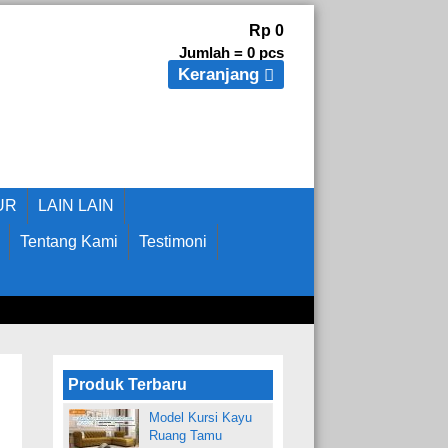
Rp 0
Jumlah =
0
pcs
Keranjang
UR
LAIN LAIN
Tentang Kami
Testimoni
Produk Terbaru
Model Kursi Kayu
Ruang Tamu