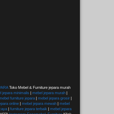
PARA
Toko Mebel & Furniture jepara murah
 jepara minimalis
|
mebel jepara murah
|
mebel furniture jepara
|
mebel jepara grosir
|
epara online
|
mebel jepara mewah
|
mebel
rcaya
|
furniture jepara terbaik
|
mebel jepara