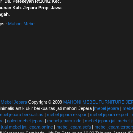
r Ds. Petekeyan Rt10/02 Kec.
hunan Kab. Jepara Prop. Jawa
ngah
.
ps :
Mahoni Mebel
|
Mebel Jepara
Copyright © 2009
MAHONI MEBEL FURNITURE JE
inimalis antik ukir berkualitas jati mahoni Jepara [
mebel jepara
|
mebel
ebel jepara berkualitas
|
mebel jepara ekspor
|
mebel jepara export
|
ra
|
galeri mebel jepara
|
mebel jepara indo
|
mebel jepara jati
|
mebel j
|
jual mebel jati jepara online
|
mebel jepara sofa
|
mebel jepara terpe