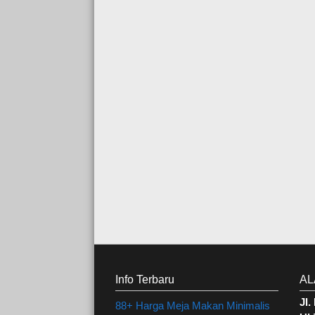
Info Terbaru
AL
Jl
88+ Harga Meja Makan Minimalis