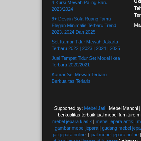
Uki
4 Kursi Mewah Paling Baru
Ta
2023/2024
Te
9+ Desain Sofa Ruang Tamu
Ma
Elegan Minimalis Terbaru Trend
2023, 2024 Dan 2025
Set Kamar Tidur Mewah Jakarta
Terbaru 2022 | 2023 | 2024 | 2025
Jual Tempat Tidur Set Model Ikea
Terbaru 2020/2021
Kamar Set Mewah Terbaru
Berkualitas Terlaris
Supported by:
Mebel Jati
| Mebel Mahoni 
berkualitas terbaik jual mebel furniture m
mebel jepara klasik
|
mebel jepara antik
|
m
gambar mebel jepara
|
gudang mebel jepa
jati jepara online
|
jual mebel jepara online