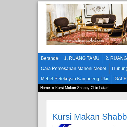
Beranda
1. RUANG TAMU
2. RUAN
Cara Pemesanan Mahoni Mebel
Hubung
Mebel Petekeyan Kampoeng Ukir
GALE
Home
» Kursi Makan Shabby Chic batam
Kursi Makan Shabb