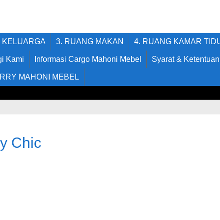
G KELUARGA
3. RUANG MAKAN
4. RUANG KAMAR TID
i Kami
Informasi Cargo Mahoni Mebel
Syarat & Ketentuan
RRY MAHONI MEBEL
y Chic