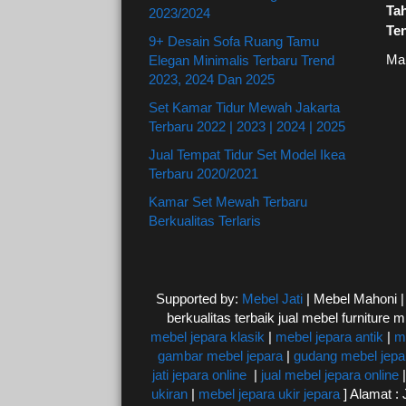
Ta
2023/2024
Te
9+ Desain Sofa Ruang Tamu
Ma
Elegan Minimalis Terbaru Trend
2023, 2024 Dan 2025
Set Kamar Tidur Mewah Jakarta
Terbaru 2022 | 2023 | 2024 | 2025
Jual Tempat Tidur Set Model Ikea
Terbaru 2020/2021
Kamar Set Mewah Terbaru
Berkualitas Terlaris
Supported by:
Mebel Jati
| Mebel Mahoni 
berkualitas terbaik jual mebel furniture m
mebel jepara klasik
|
mebel jepara antik
|
m
gambar mebel jepara
|
gudang mebel jepa
jati jepara online
|
jual mebel jepara online
ukiran
|
mebel jepara ukir jepara
] Alamat 