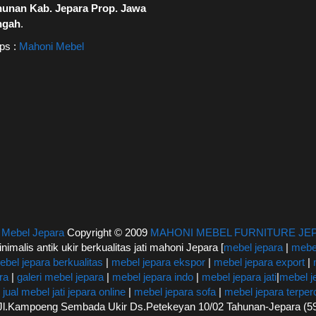
hunan Kab. Jepara Prop. Jawa
ngah
.
ps :
Mahoni Mebel
|
Mebel Jepara
Copyright © 2009
MAHONI MEBEL FURNITURE JE
inimalis antik ukir berkualitas jati mahoni Jepara [
mebel jepara
|
mebel
ebel jepara berkualitas
|
mebel jepara ekspor
|
mebel jepara export
|
ra
|
galeri mebel jepara
|
mebel jepara indo
|
mebel jepara jati
|
mebel j
|
jual mebel jati jepara online
|
mebel jepara sofa
|
mebel jepara terpe
: Jl.Kampoeng Sembada Ukir Ds.Petekeyan 10/02 Tahunan-Jepara (