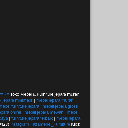
PARA
Toko Mebel & Furniture jepara murah
 jepara minimalis
|
mebel jepara murah
|
mebel furniture jepara
|
mebel jepara grosir
|
epara online
|
mebel jepara mewah
|
mebel
rcaya
|
furniture jepara terbaik
|
mebel jepara
59423)
Instagram Fazamebel_Furniture
Klick