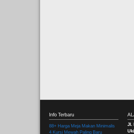
Info Terbaru
AL
Jl
88+ Harga Meja Makan Minimalis
Uki
4 Kursi Mewah Paling Baru