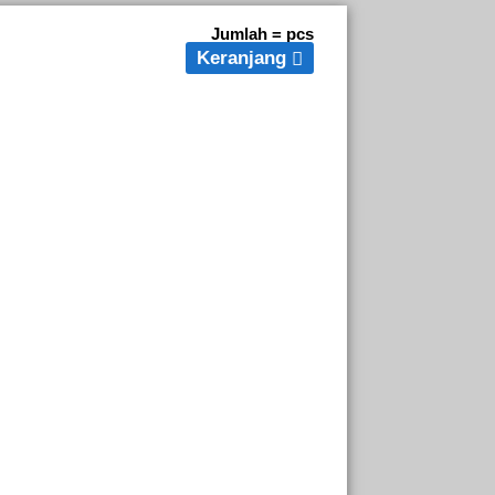
Jumlah =
pcs
Keranjang