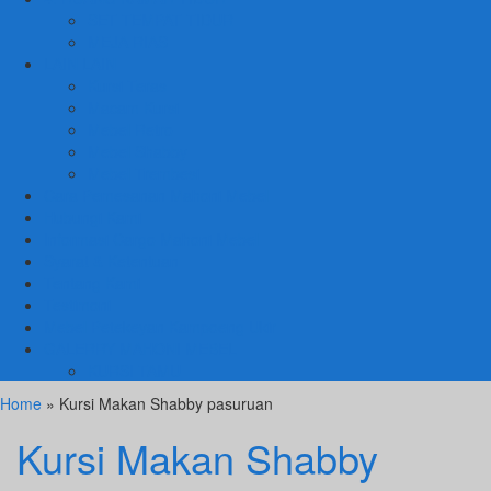
SET TEMPAT TIDUR
MEJA RIAS
LAIN LAIN
Kursi Teras
Macam Kursi
Mebel Retro
Mebel Shabby
Mebel Trembesi
Cara Pemesanan Mahoni Mebel
Hubungi Kami
Informasi Cargo Mahoni Mebel
Syarat & Ketentuan
Tentang Kami
Testimoni
Mebel Petekeyan Kampoeng Ukir
GALERRY MAHONI MEBEL
KURSI TAMU
Home
» Kursi Makan Shabby pasuruan
Kursi Makan Shabby