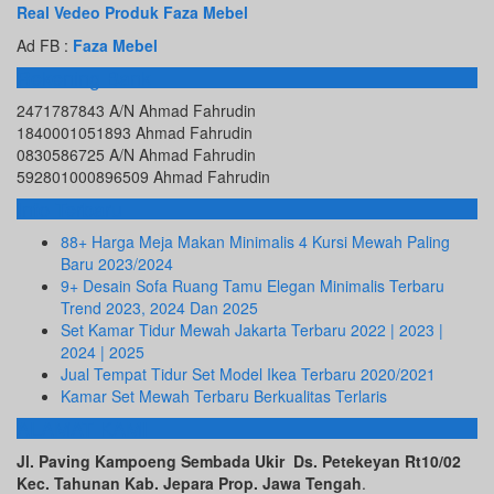
Real Vedeo Produk Faza Mebel
Ad FB :
Faza Mebel
Rekening Bank
2471787843 A/N Ahmad Fahrudin
1840001051893 Ahmad Fahrudin
0830586725 A/N Ahmad Fahrudin
592801000896509 Ahmad Fahrudin
Info Terbaru
88+ Harga Meja Makan Minimalis 4 Kursi Mewah Paling
Baru 2023/2024
9+ Desain Sofa Ruang Tamu Elegan Minimalis Terbaru
Trend 2023, 2024 Dan 2025
Set Kamar Tidur Mewah Jakarta Terbaru 2022 | 2023 |
2024 | 2025
Jual Tempat Tidur Set Model Ikea Terbaru 2020/2021
Kamar Set Mewah Terbaru Berkualitas Terlaris
ALAMAT KAMI
Jl. Paving Kampoeng Sembada Ukir Ds. Petekeyan Rt10/02
Kec. Tahunan Kab. Jepara Prop. Jawa Tengah
.