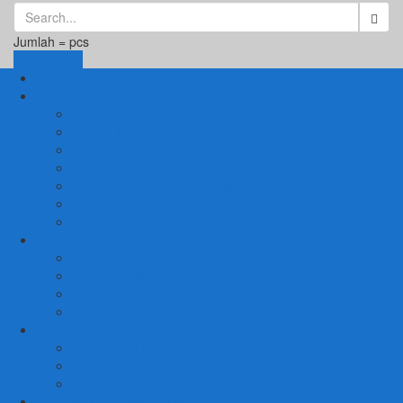
Jumlah =
pcs
Keranjang
Beranda
1. RUANG TAMU
SET KURSI & SOFA TAMU
– Kursi Tamu Jati Belanda
– Kursi Tamu Romawi
– Kursi Tamu Minimalis
– Kursi Tamu Mahoni Mewah
RAK BUKU & PAJANGAN
JAM HIAS
2. RUANG KELUARGA
BUFFET
– Buffet Minimalis
SOFA KELUARGA
KURSI MALAS
3. RUANG MAKAN
SET KURSI MAKAN
– Kursi Makan Mewah
KITCHEN SET
4. RUANG KAMAR TIDUR