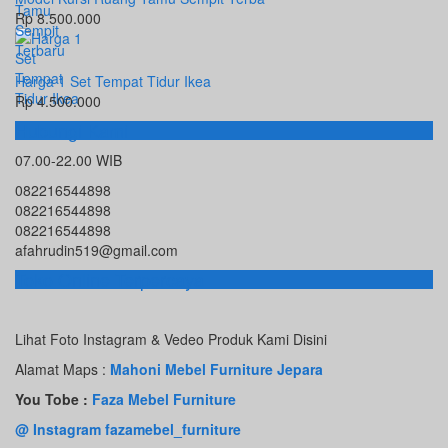
Rp 8.500.000
Harga 1 Set Tempat Tidur Ikea
Rp 4.500.000
Hubungi Kami
07.00-22.00 WIB
082216544898
082216544898
082216544898
afahrudin519@gmail.com
Toko Online Terpercaya
Lihat Foto Instagram & Vedeo Produk Kami Disini
Alamat Maps :
Mahoni Mebel Furniture Jepara
You Tobe :
Faza Mebel Furniture
@ Instagram fazamebel_furniture