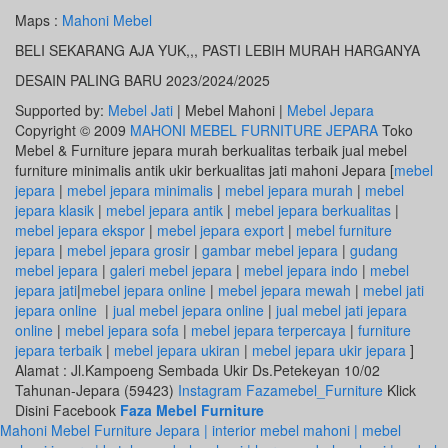
Maps :
Mahoni Mebel
BELI SEKARANG AJA YUK,,, PASTI LEBIH MURAH HARGANYA
DESAIN PALING BARU 2023/2024/2025
Supported by:
Mebel Jati
| Mebel Mahoni |
Mebel Jepara
Copyright © 2009
MAHONI MEBEL FURNITURE JEPARA
Toko
Mebel & Furniture jepara murah berkualitas terbaik jual mebel
furniture minimalis antik ukir berkualitas jati mahoni Jepara [
mebel
jepara
|
mebel jepara minimalis
|
mebel jepara murah
|
mebel
jepara klasik
|
mebel jepara antik
|
mebel jepara berkualitas
|
mebel jepara ekspor
|
mebel jepara export
|
mebel furniture
jepara
|
mebel jepara grosir
|
gambar mebel jepara
|
gudang
mebel jepara
|
galeri mebel jepara
|
mebel jepara indo
|
mebel
jepara jati
|
mebel jepara online
|
mebel jepara mewah
|
mebel jati
jepara online
|
jual mebel jepara online
|
jual mebel jati jepara
online
|
mebel jepara sofa
|
mebel jepara terpercaya
|
furniture
jepara terbaik
|
mebel jepara ukiran
|
mebel jepara ukir jepara
]
Alamat : Jl.Kampoeng Sembada Ukir Ds.Petekeyan 10/02
Tahunan-Jepara (59423)
Instagram Fazamebel_Furniture
Klick
Disini Facebook
Faza Mebel Furniture
Mahoni Mebel Furniture Jepara | interior mebel mahoni | mebel