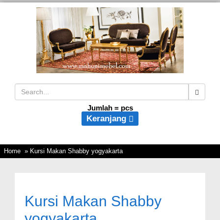
Jumlah =
pcs
Keranjang
Home
» Kursi Makan Shabby yogyakarta
Kursi Makan Shabby
yogyakarta