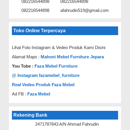
082216544898
082216544898
082216544898
afahrudin519@gmail.com
Toko Online Terpercaya
Lihat Foto Instagram & Vedeo Produk Kami Disini
Alamat Maps :
Mahoni Mebel Furniture Jepara
You Tobe :
Faza Mebel Furniture
@ Instagram fazamebel_furniture
Real Vedeo Produk Faza Mebel
Ad FB :
Faza Mebel
Rekening Bank
2471787843 A/N Ahmad Fahrudin