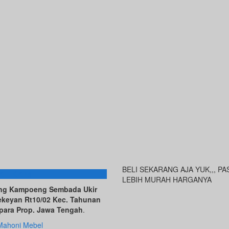
BELI SEKARANG AJA YUK,,, PA
AT KAMI
LEBIH MURAH HARGANYA
ving Kampoeng Sembada Ukir
ekeyan Rt10/02 Kec. Tahunan
para Prop. Jawa Tengah
.
Mahoni Mebel