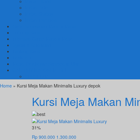
Macam Kursi
Mebel Retro
Mebel Shabby
Mebel Trembesi
Cara Pemesanan Mahoni Mebel
Hubungi Kami
Informasi Cargo Mahoni Mebel
Syarat & Ketentuan
Tentang Kami
Testimoni
Mebel Petekeyan Kampoeng Ukir
GALERRY MAHONI MEBEL
KURSI TAMU
Home
» Kursi Meja Makan Minimalis Luxury depok
Kursi Meja Makan Min
31%
Rp 900.000
1.300.000