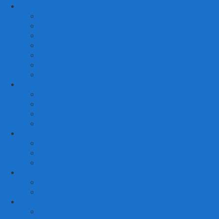
1. RUANG TAMU
SET KURSI & SOFA TAMU
– Kursi Tamu Jati Belanda
– Kursi Tamu Romawi
– Kursi Tamu Minimalis
– Kursi Tamu Mahoni Mewah
RAK BUKU & PAJANGAN
JAM HIAS
2. RUANG KELUARGA
BUFFET
– Buffet Minimalis
SOFA KELUARGA
KURSI MALAS
3. RUANG MAKAN
SET KURSI MAKAN
– Kursi Makan Mewah
KITCHEN SET
4. RUANG KAMAR TIDUR
SET TEMPAT TIDUR
MEJA RIAS
LAIN LAIN
Kursi Teras