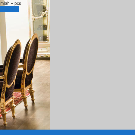
umlah =
pcs
eranjang