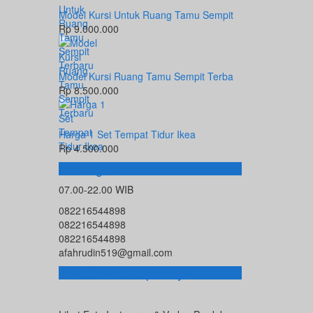
Model Kursi Untuk Ruang Tamu Sempit
Rp 9.000.000
Model Kursi Ruang Tamu Sempit Terba
Rp 8.500.000
Harga 1 Set Tempat Tidur Ikea
Rp 4.500.000
Hubungi Kami
07.00-22.00 WIB
082216544898
082216544898
082216544898
afahrudin519@gmail.com
Toko Online Terpercaya