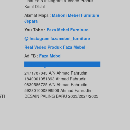
Lihat Foto Instagram & Vedeo Produk
Kami Disini
Alamat Maps :
Mahoni Mebel Furniture
Jepara
You Tobe :
Faza Mebel Furniture
@ Instagram fazamebel_furniture
Real Vedeo Produk Faza Mebel
Ad FB :
Faza Mebel
Rekening Bank
2471787843 A/N Ahmad Fahrudin
1840001051893 Ahmad Fahrudin
0830586725 A/N Ahmad Fahrudin
592801000896509 Ahmad Fahrudin
STI
DESAIN PALING BARU 2023/2024/2025