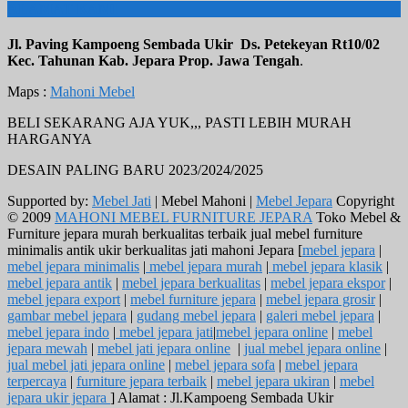
ALAMAT KAMI
Jl. Paving Kampoeng Sembada Ukir Ds. Petekeyan Rt10/02
Kec. Tahunan Kab. Jepara Prop. Jawa Tengah
.
Maps :
Mahoni Mebel
BELI SEKARANG AJA YUK,,, PASTI LEBIH MURAH
HARGANYA
DESAIN PALING BARU 2023/2024/2025
Supported by:
Mebel Jati
| Mebel Mahoni |
Mebel Jepara
Copyright
© 2009
MAHONI MEBEL FURNITURE JEPARA
Toko Mebel &
Furniture jepara murah berkualitas terbaik jual mebel furniture
minimalis antik ukir berkualitas jati mahoni Jepara [
mebel jepara
|
mebel jepara minimalis
|
mebel jepara murah
|
mebel jepara klasik
|
mebel jepara antik
|
mebel jepara berkualitas
|
mebel jepara ekspor
|
mebel jepara export
|
mebel furniture jepara
|
mebel jepara grosir
|
gambar mebel jepara
|
gudang mebel jepara
|
galeri mebel jepara
|
mebel jepara indo
|
mebel jepara jati
|
mebel jepara online
|
mebel
jepara mewah
|
mebel jati jepara online
|
jual mebel jepara online
|
jual mebel jati jepara online
|
mebel jepara sofa
|
mebel jepara
terpercaya
|
furniture jepara terbaik
|
mebel jepara ukiran
|
mebel
jepara ukir jepara
] Alamat : Jl.Kampoeng Sembada Ukir