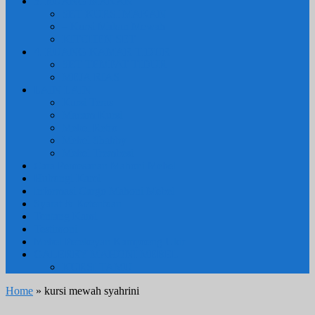
3. RUANG MAKAN
SET KURSI MAKAN
– Kursi Makan Mewah
KITCHEN SET
4. RUANG KAMAR TIDUR
SET TEMPAT TIDUR
MEJA RIAS
LAIN LAIN
Kursi Teras
Macam Kursi
Mebel Retro
Mebel Shabby
Mebel Trembesi
Cara Pemesanan Mahoni Mebel
Hubungi Kami
Informasi Cargo Mahoni Mebel
Syarat & Ketentuan
Tentang Kami
Testimoni
Mebel Petekeyan Kampoeng Ukir
GALERRY MAHONI MEBEL
KURSI TAMU
Home
» kursi mewah syahrini