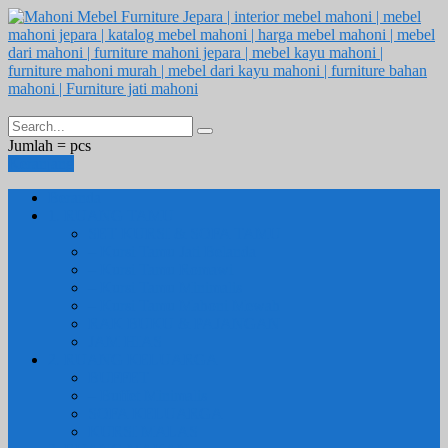
Jumlah =
pcs
Keranjang
Beranda
1. RUANG TAMU
SET KURSI & SOFA TAMU
– Kursi Tamu Jati Belanda
– Kursi Tamu Romawi
– Kursi Tamu Minimalis
– Kursi Tamu Mahoni Mewah
RAK BUKU & PAJANGAN
JAM HIAS
2. RUANG KELUARGA
BUFFET
– Buffet Minimalis
SOFA KELUARGA
KURSI MALAS