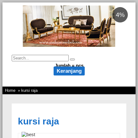
4%
Jumlah =
pcs
Keranjang
Home
» kursi raja
kursi raja