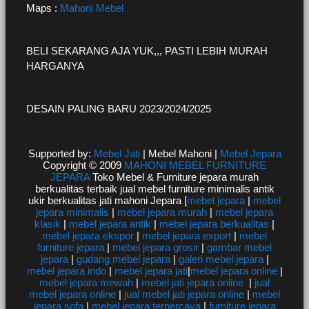
Maps :
Mahoni Mebel
BELI SEKARANG AJA YUK,,, PASTI LEBIH MURAH
HARGANYA
DESAIN PALING BARU 2023/2024/2025
Supported by:
Mebel Jati
| Mebel Mahoni |
Mebel Jepara
Copyright © 2009
MAHONI MEBEL FURNITURE
JEPARA
Toko Mebel & Furniture jepara murah
berkualitas terbaik jual mebel furniture minimalis antik
ukir berkualitas jati mahoni Jepara [
mebel jepara
|
mebel
jepara minimalis
|
mebel jepara murah
|
mebel jepara
klasik
|
mebel jepara antik
|
mebel jepara berkualitas
|
mebel jepara ekspor
|
mebel jepara export
|
mebel
furniture jepara
|
mebel jepara grosir
|
gambar mebel
jepara
|
gudang mebel jepara
|
galeri mebel jepara
|
mebel jepara indo
|
mebel jepara jati
|
mebel jepara online
|
mebel jepara mewah
|
mebel jati jepara online
|
jual
mebel jepara online
|
jual mebel jati jepara online
|
mebel
jepara sofa
|
mebel jepara terpercaya
|
furniture jepara