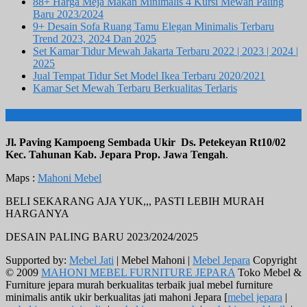
88+ Harga Meja Makan Minimalis 4 Kursi Mewah Paling
Baru 2023/2024
9+ Desain Sofa Ruang Tamu Elegan Minimalis Terbaru
Trend 2023, 2024 Dan 2025
Set Kamar Tidur Mewah Jakarta Terbaru 2022 | 2023 | 2024 |
2025
Jual Tempat Tidur Set Model Ikea Terbaru 2020/2021
Kamar Set Mewah Terbaru Berkualitas Terlaris
ALAMAT KAMI
Jl. Paving Kampoeng Sembada Ukir Ds. Petekeyan Rt10/02
Kec. Tahunan Kab. Jepara Prop. Jawa Tengah
.
Maps :
Mahoni Mebel
BELI SEKARANG AJA YUK,,, PASTI LEBIH MURAH
HARGANYA
DESAIN PALING BARU 2023/2024/2025
Supported by:
Mebel Jati
| Mebel Mahoni |
Mebel Jepara
Copyright
© 2009
MAHONI MEBEL FURNITURE JEPARA
Toko Mebel &
Furniture jepara murah berkualitas terbaik jual mebel furniture
minimalis antik ukir berkualitas jati mahoni Jepara [
mebel jepara
|