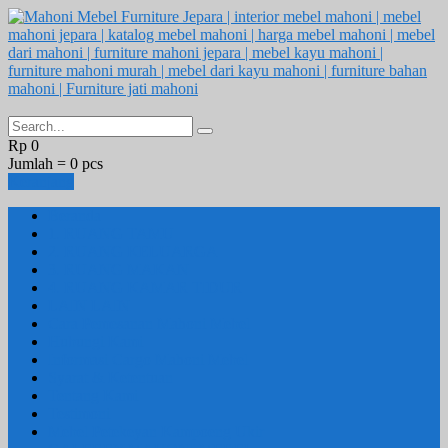
Rp 0
Jumlah =
0
pcs
Keranjang
Beranda
1. RUANG TAMU
2. RUANG KELUARGA
3. RUANG MAKAN
4. RUANG KAMAR TIDUR
LAIN LAIN
Cara Pemesanan Mahoni Mebel
Hubungi Kami
Informasi Cargo Mahoni Mebel
Syarat & Ketentuan
Tentang Kami
Testimoni
Mebel Petekeyan Kampoeng Ukir