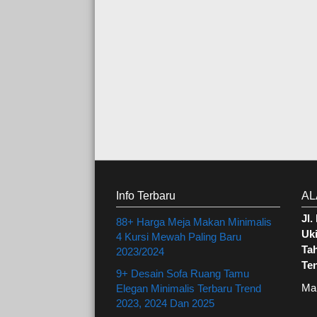
Info Terbaru
AL
Jl
88+ Harga Meja Makan Minimalis
Uki
4 Kursi Mewah Paling Baru
Ta
2023/2024
Te
9+ Desain Sofa Ruang Tamu
Ma
Elegan Minimalis Terbaru Trend
2023, 2024 Dan 2025