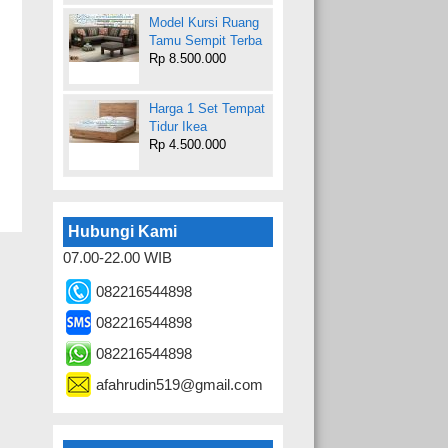
Model Kursi Ruang
Tamu Sempit Terba
Rp 8.500.000
Harga 1 Set Tempat
Tidur Ikea
Rp 4.500.000
Hubungi Kami
07.00-22.00 WIB
082216544898
082216544898
082216544898
afahrudin519@gmail.com