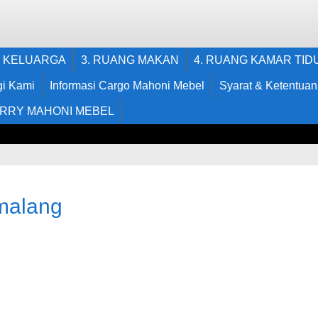
G KELUARGA
3. RUANG MAKAN
4. RUANG KAMAR TID
i Kami
Informasi Cargo Mahoni Mebel
Syarat & Ketentuan
RRY MAHONI MEBEL
 malang