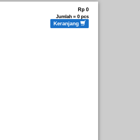
Rp 0
Jumlah =
0
pcs
Keranjang