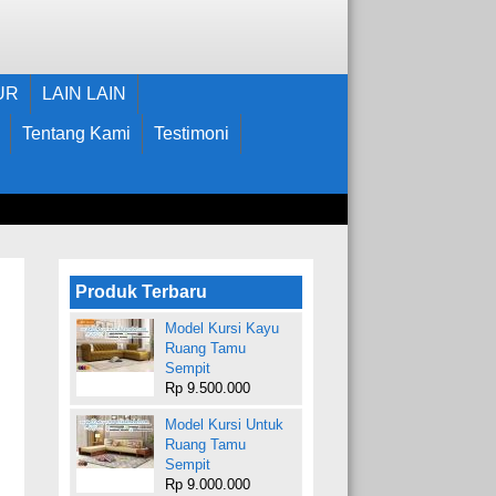
UR
LAIN LAIN
Tentang Kami
Testimoni
Produk Terbaru
Model Kursi Kayu
Ruang Tamu
Sempit
Rp 9.500.000
Model Kursi Untuk
Ruang Tamu
Sempit
Rp 9.000.000