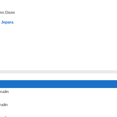
mi Disini
 Jepara
rudin
udin