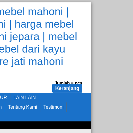
Jumlah =
pcs
Keranjang
DUR
LAIN LAIN
n
Tentang Kami
Testimoni