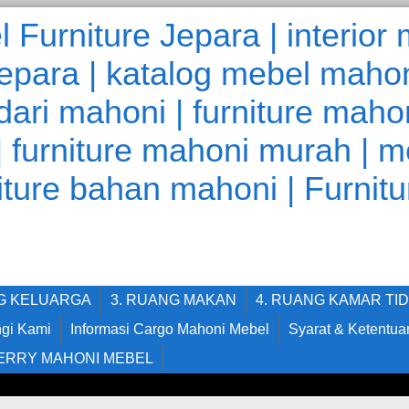
NG KELUARGA
3. RUANG MAKAN
4. RUANG KAMAR TI
gi Kami
Informasi Cargo Mahoni Mebel
Syarat & Ketentua
ERRY MAHONI MEBEL