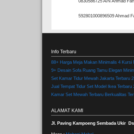
0830586725 A/N Ahmad Fah
592801000896509 Ahmad Fa
Info Terbaru
88+ Harga Meja Makan Minimalis 4 Kursi
9+ Desain Sofa Ruang Tamu Elegan Minima
Set Kamar Tidur Mewah Jakarta Terbaru 20
Jual Tempat Tidur Set Model Ikea Terbaru
Kamar Set Mewah Terbaru Berkualitas Terl
ALAMAT KAMI
Jl. Paving Kampoeng Sembada Ukir Ds.