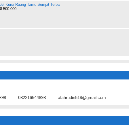
el Kursi Ruang Tamu Sempit Terba
8.500.000
898
082216544898
afahrudin519@gmail.com