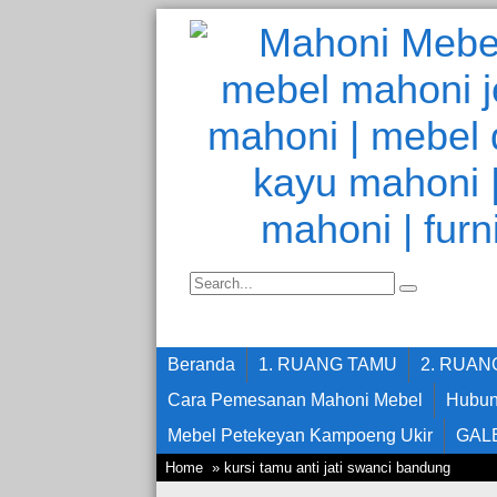
Beranda
1. RUANG TAMU
2. RUA
Cara Pemesanan Mahoni Mebel
Hubun
Mebel Petekeyan Kampoeng Ukir
GAL
Home
» kursi tamu anti jati swanci bandung