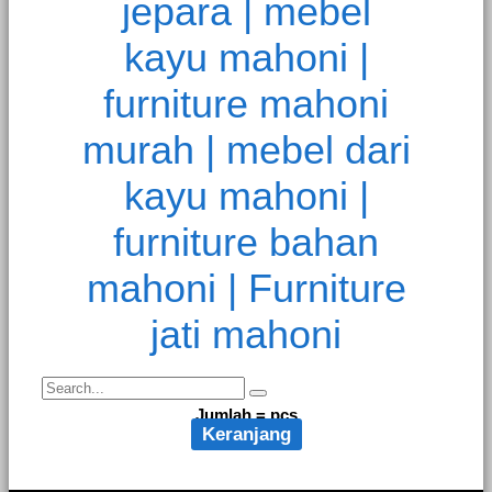
Jumlah =
pcs
Keranjang