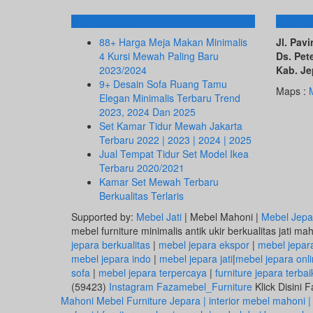
Info Terbaru
ALAM
88+ Harga Meja Makan Minimalis
Jl. Pa
4 Kursi Mewah Paling Baru
Ds. Pet
2023/2024
Kab. Je
9+ Desain Sofa Ruang Tamu
Maps :
Elegan Minimalis Terbaru Trend
2023, 2024 Dan 2025
Set Kamar Tidur Mewah Jakarta
Terbaru 2022 | 2023 | 2024 | 2025
Jual Tempat Tidur Set Model Ikea
Terbaru 2020/2021
Kamar Set Mewah Terbaru
Berkualitas Terlaris
Supported by:
Mebel Jati
| Mebel Mahoni |
Mebel Jepa
mebel furniture minimalis antik ukir berkualitas jati ma
jepara berkualitas
|
mebel jepara ekspor
|
mebel jepar
mebel jepara indo
|
mebel jepara jati
|
mebel jepara onl
sofa
|
mebel jepara terpercaya
|
furniture jepara terbai
(59423)
Instagram Fazamebel_Furniture
Klick Disini
Mahoni Mebel Furniture Jepara | interior mebel mahoni |