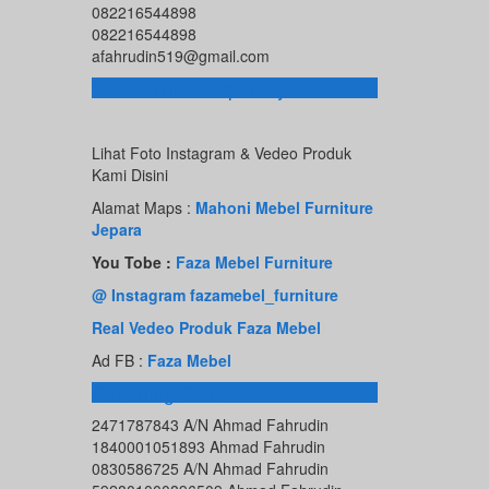
082216544898
082216544898
afahrudin519@gmail.com
Toko Online Terpercaya
Lihat Foto Instagram & Vedeo Produk
Kami Disini
Alamat Maps :
Mahoni Mebel Furniture
Jepara
You Tobe :
Faza Mebel Furniture
@ Instagram fazamebel_furniture
Real Vedeo Produk Faza Mebel
Ad FB :
Faza Mebel
Rekening Bank
2471787843 A/N Ahmad Fahrudin
1840001051893 Ahmad Fahrudin
0830586725 A/N Ahmad Fahrudin