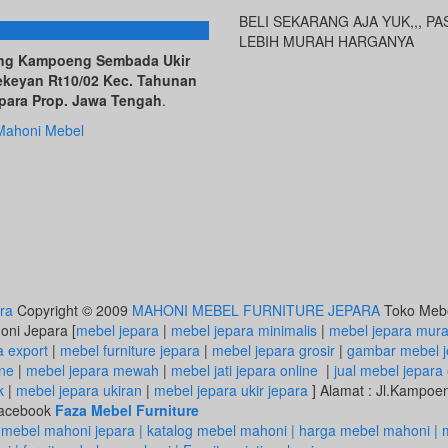
BELI SEKARANG AJA YUK,,, PA
AT KAMI
LEBIH MURAH HARGANYA
ving Kampoeng Sembada Ukir
ekeyan Rt10/02 Kec. Tahunan
para Prop. Jawa Tengah
.
Mahoni Mebel
ra
Copyright © 2009
MAHONI MEBEL FURNITURE JEPARA
Toko Mebel
honi Jepara [
mebel jepara
|
mebel jepara minimalis
|
mebel jepara mur
a export
|
mebel furniture jepara
|
mebel jepara grosir
|
gambar mebel j
ine
|
mebel jepara mewah
|
mebel jati jepara online
|
jual mebel jepara 
k
|
mebel jepara ukiran
|
mebel jepara ukir jepara
] Alamat : Jl.Kampo
 Facebook
Faza Mebel Furniture
 mebel mahoni jepara | katalog mebel mahoni | harga mebel mahoni | m