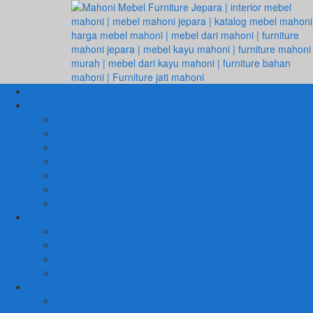
Beranda
1. RUANG TAMU
SET KURSI & SOFA TAMU
– Kursi Tamu Jati Belanda
– Kursi Tamu Romawi
– Kursi Tamu Minimalis
– Kursi Tamu Mahoni Mewah
RAK BUKU & PAJANGAN
JAM HIAS
2. RUANG KELUARGA
BUFFET
– Buffet Minimalis
SOFA KELUARGA
KURSI MALAS
3. RUANG MAKAN
SET KURSI MAKAN