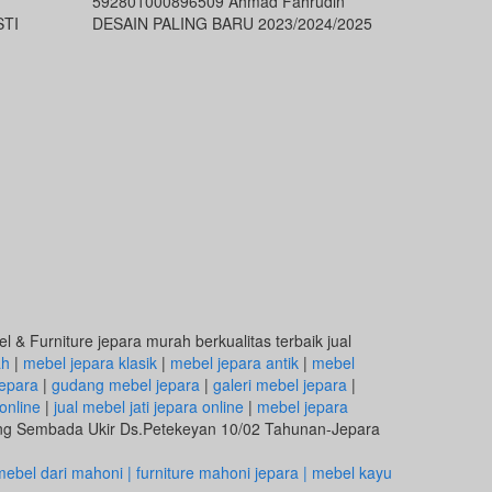
592801000896509 Ahmad Fahrudin
STI
DESAIN PALING BARU 2023/2024/2025
 & Furniture jepara murah berkualitas terbaik jual
ah
|
mebel jepara klasik
|
mebel jepara antik
|
mebel
epara
|
gudang mebel jepara
|
galeri mebel jepara
|
online
|
jual mebel jati jepara online
|
mebel jepara
eng Sembada Ukir Ds.Petekeyan 10/02 Tahunan-Jepara
ebel dari mahoni | furniture mahoni jepara | mebel kayu