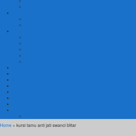
– Kursi Makan Mewah
KITCHEN SET
4. RUANG KAMAR TIDUR
SET TEMPAT TIDUR
MEJA RIAS
LAIN LAIN
Kursi Teras
Macam Kursi
Mebel Retro
Mebel Shabby
Mebel Trembesi
Cara Pemesanan Mahoni Mebel
Hubungi Kami
Informasi Cargo Mahoni Mebel
Syarat & Ketentuan
Tentang Kami
Testimoni
Mebel Petekeyan Kampoeng Ukir
GALERRY MAHONI MEBEL
KURSI TAMU
Home
» kursi tamu anti jati swanci blitar