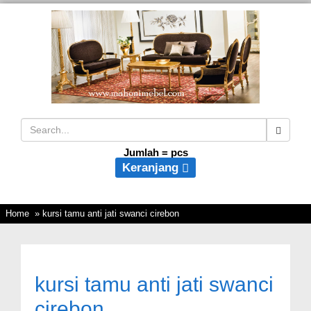
Jumlah =
pcs
Keranjang
Home
» kursi tamu anti jati swanci cirebon
kursi tamu anti jati swanci
cirebon