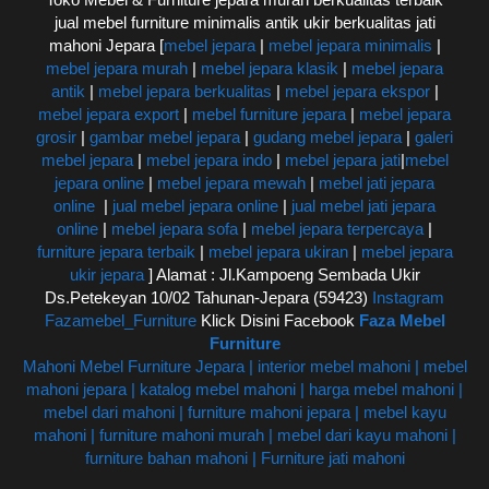
jual mebel furniture minimalis antik ukir berkualitas jati
mahoni Jepara [
mebel jepara
|
mebel jepara minimalis
|
mebel jepara murah
|
mebel jepara klasik
|
mebel jepara
antik
|
mebel jepara berkualitas
|
mebel jepara ekspor
|
mebel jepara export
|
mebel furniture jepara
|
mebel jepara
grosir
|
gambar mebel jepara
|
gudang mebel jepara
|
galeri
mebel jepara
|
mebel jepara indo
|
mebel jepara jati
|
mebel
jepara online
|
mebel jepara mewah
|
mebel jati jepara
online
|
jual mebel jepara online
|
jual mebel jati jepara
online
|
mebel jepara sofa
|
mebel jepara terpercaya
|
furniture jepara terbaik
|
mebel jepara ukiran
|
mebel jepara
ukir jepara
] Alamat : Jl.Kampoeng Sembada Ukir
Ds.Petekeyan 10/02 Tahunan-Jepara (59423)
Instagram
Fazamebel_Furniture
Klick Disini Facebook
Faza Mebel
Furniture
Mahoni Mebel Furniture Jepara | interior mebel mahoni | mebel
mahoni jepara | katalog mebel mahoni | harga mebel mahoni |
mebel dari mahoni | furniture mahoni jepara | mebel kayu
mahoni | furniture mahoni murah | mebel dari kayu mahoni |
furniture bahan mahoni | Furniture jati mahoni