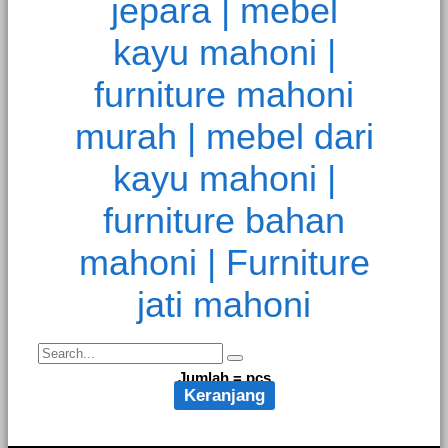
Jumlah =
pcs
Keranjang