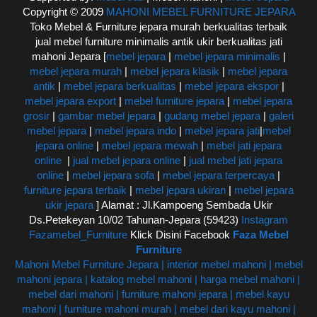
Copyright © 2009
MAHONI MEBEL FURNITURE JEPARA
Toko Mebel & Furniture jepara murah berkualitas terbaik
jual mebel furniture minimalis antik ukir berkualitas jati
mahoni Jepara [
mebel jepara
|
mebel jepara minimalis
|
mebel jepara murah
|
mebel jepara klasik
|
mebel jepara
antik
|
mebel jepara berkualitas
|
mebel jepara ekspor
|
mebel jepara export
|
mebel furniture jepara
|
mebel jepara
grosir
|
gambar mebel jepara
|
gudang mebel jepara
|
galeri
mebel jepara
|
mebel jepara indo
|
mebel jepara jati
|
mebel
jepara online
|
mebel jepara mewah
|
mebel jati jepara
online
|
jual mebel jepara online
|
jual mebel jati jepara
online
|
mebel jepara sofa
|
mebel jepara terpercaya
|
furniture jepara terbaik
|
mebel jepara ukiran
|
mebel jepara
ukir jepara
] Alamat : Jl.Kampoeng Sembada Ukir
Ds.Petekeyan 10/02 Tahunan-Jepara (59423)
Instagram
Fazamebel_Furniture
Klick Disini Facebook
Faza Mebel
Furniture
Mahoni Mebel Furniture Jepara | interior mebel mahoni | mebel
mahoni jepara | katalog mebel mahoni | harga mebel mahoni |
mebel dari mahoni | furniture mahoni jepara | mebel kayu
mahoni | furniture mahoni murah | mebel dari kayu mahoni |