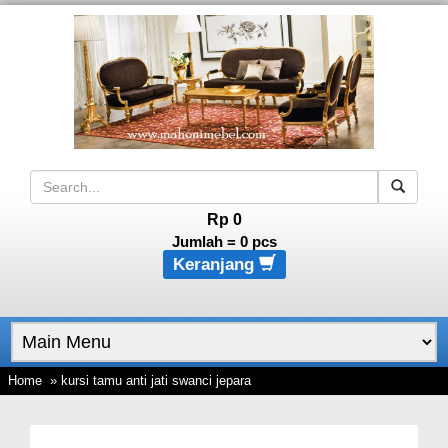
Rp 0
Jumlah =
0
pcs
Keranjang
Home
» kursi tamu anti jati swanci jepara