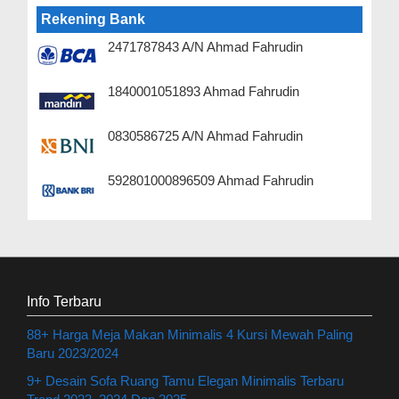
Rekening Bank
2471787843 A/N Ahmad Fahrudin
1840001051893 Ahmad Fahrudin
0830586725 A/N Ahmad Fahrudin
592801000896509 Ahmad Fahrudin
Info Terbaru
88+ Harga Meja Makan Minimalis 4 Kursi Mewah Paling
Baru 2023/2024
9+ Desain Sofa Ruang Tamu Elegan Minimalis Terbaru