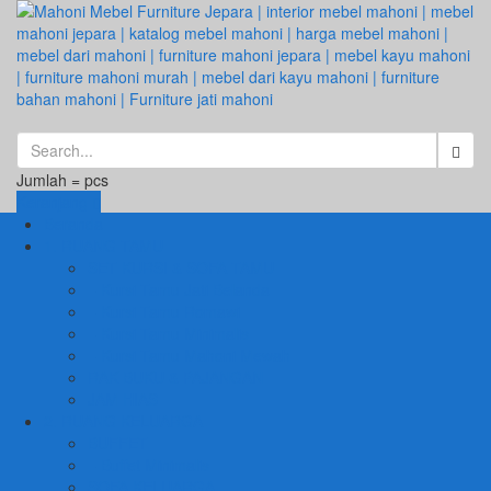
Jumlah =
pcs
Keranjang
Beranda
1. RUANG TAMU
SET KURSI & SOFA TAMU
– Kursi Tamu Jati Belanda
– Kursi Tamu Romawi
– Kursi Tamu Minimalis
– Kursi Tamu Mahoni Mewah
RAK BUKU & PAJANGAN
JAM HIAS
2. RUANG KELUARGA
BUFFET
– Buffet Minimalis
SOFA KELUARGA