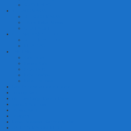
KURSI MALAS
3. RUANG MAKAN
SET KURSI MAKAN
– Kursi Makan Mewah
KITCHEN SET
4. RUANG KAMAR TIDUR
SET TEMPAT TIDUR
MEJA RIAS
LAIN LAIN
Kursi Teras
Macam Kursi
Mebel Retro
Mebel Shabby
Mebel Trembesi
Cara Pemesanan Mahoni Mebel
Hubungi Kami
Informasi Cargo Mahoni Mebel
Syarat & Ketentuan
Tentang Kami
Testimoni
Mebel Petekeyan Kampoeng Ukir
GALERRY MAHONI MEBEL