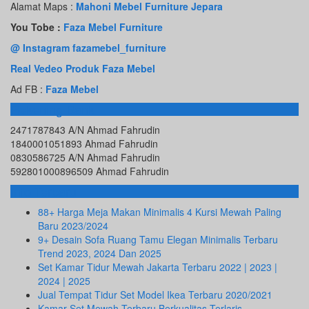
Alamat Maps :
Mahoni Mebel Furniture Jepara
You Tobe :
Faza Mebel Furniture
@ Instagram fazamebel_furniture
Real Vedeo Produk Faza Mebel
Ad FB :
Faza Mebel
Rekening Bank
2471787843 A/N Ahmad Fahrudin
1840001051893 Ahmad Fahrudin
0830586725 A/N Ahmad Fahrudin
592801000896509 Ahmad Fahrudin
Info Terbaru
88+ Harga Meja Makan Minimalis 4 Kursi Mewah Paling
Baru 2023/2024
9+ Desain Sofa Ruang Tamu Elegan Minimalis Terbaru
Trend 2023, 2024 Dan 2025
Set Kamar Tidur Mewah Jakarta Terbaru 2022 | 2023 |
2024 | 2025
Jual Tempat Tidur Set Model Ikea Terbaru 2020/2021
Kamar Set Mewah Terbaru Berkualitas Terlaris