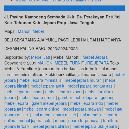
ALAMAT KAMI
Jl. Paving Kampoeng Sembada Ukir Ds. Petekeyan Rt10/02
Kec. Tahunan Kab. Jepara Prop. Jawa Tengah
.
Maps :
Mahoni Mebel
BELI SEKARANG AJA YUK,,, PASTI LEBIH MURAH HARGANYA
DESAIN PALING BARU 2023/2024/2025
Supported by:
Mebel Jati
| Mebel Mahoni |
Mebel Jepara
Copyright © 2009
MAHONI MEBEL FURNITURE JEPARA
Toko
Mebel & Furniture jepara murah berkualitas terbaik jual mebel
furniture minimalis antik ukir berkualitas jati mahoni Jepara [
mebel
jepara
|
mebel jepara minimalis
|
mebel jepara murah
|
mebel
jepara klasik
|
mebel jepara antik
|
mebel jepara berkualitas
|
mebel jepara ekspor
|
mebel jepara export
|
mebel furniture
jepara
|
mebel jepara grosir
|
gambar mebel jepara
|
gudang
mebel jepara
|
galeri mebel jepara
|
mebel jepara indo
|
mebel
jepara jati
|
mebel jepara online
|
mebel jepara mewah
|
mebel jati
jepara online
|
jual mebel jepara online
|
jual mebel jati jepara
online
|
mebel jepara sofa
|
mebel jepara terpercaya
|
furniture
jepara terbaik
|
mebel jepara ukiran
|
mebel jepara ukir jepara
]