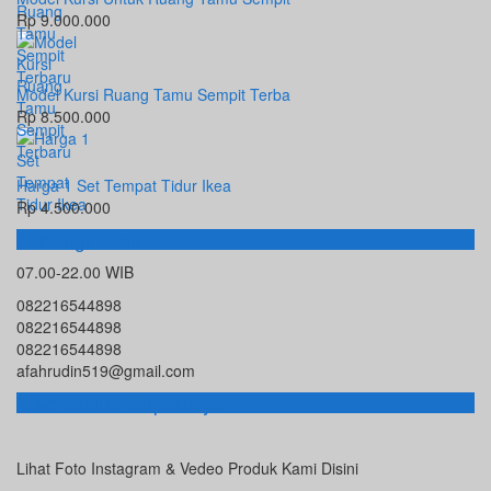
Rp 9.000.000
Model Kursi Ruang Tamu Sempit Terba
Rp 8.500.000
Harga 1 Set Tempat Tidur Ikea
Rp 4.500.000
Hubungi Kami
07.00-22.00 WIB
082216544898
082216544898
082216544898
afahrudin519@gmail.com
Toko Online Terpercaya
Lihat Foto Instagram & Vedeo Produk Kami Disini