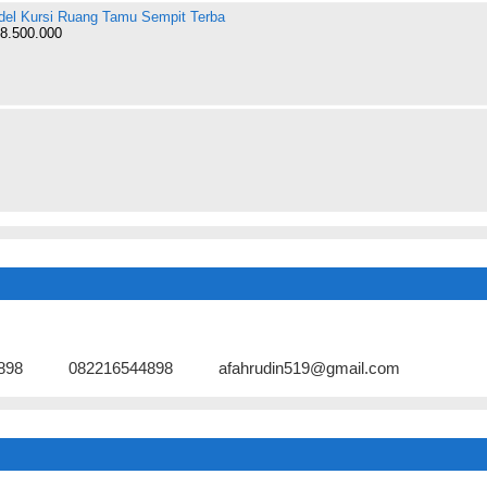
el Kursi Ruang Tamu Sempit Terba
8.500.000
898
082216544898
afahrudin519@gmail.com