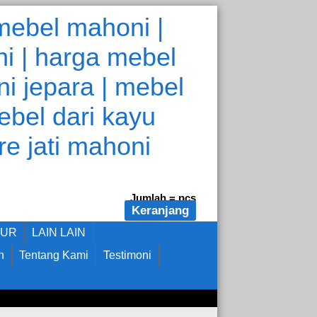
Jumlah =
pcs
Keranjang
DUR
LAIN LAIN
n
Tentang Kami
Testimoni