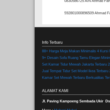
0830586725 A/N Ahmad Fah
592801000896509 Ahmad Fa
Info Terbaru
88+ Harga Meja Makan Minimalis 4 Kursi
9+ Desain Sofa Ruang Tamu Elegan Minima
Set Kamar Tidur Mewah Jakarta Terbaru 20
Jual Tempat Tidur Set Model Ikea Terbaru
Kamar Set Mewah Terbaru Berkualitas Terl
ALAMAT KAMI
Jl. Paving Kampoeng Sembada Ukir Ds.