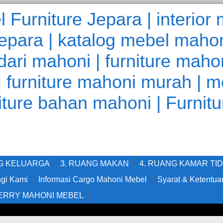
NG KELUARGA
3. RUANG MAKAN
4. RUANG KAMAR TI
gi Kami
Informasi Cargo Mahoni Mebel
Syarat & Ketentua
ERRY MAHONI MEBEL