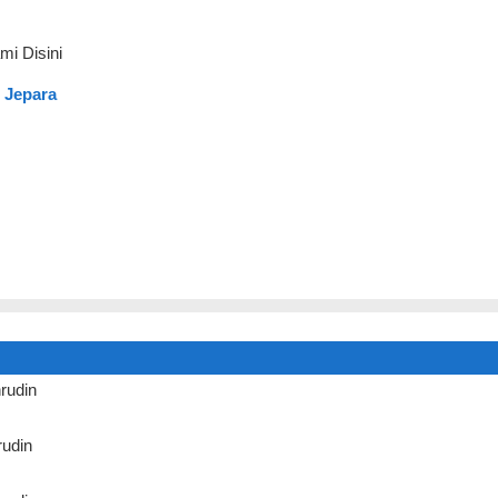
mi Disini
 Jepara
rudin
udin