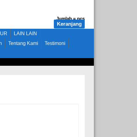
Jumlah =
pcs
Keranjang
DUR
LAIN LAIN
n
Tentang Kami
Testimoni