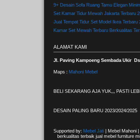
9+ Desain Sofa Ruang Tamu Elegan Minima
Set Kamar Tidur Mewah Jakarta Terbaru 20
Jual Tempat Tidur Set Model Ikea Terbaru
Kamar Set Mewah Terbaru Berkualitas Terl
ALAMAT KAMI
Jl. Paving Kampoeng Sembada Ukir Ds.
Maps :
Mahoni Mebel
BELI SEKARANG AJA YUK,,, PASTI L
DESAIN PALING BARU 2023/2024/2025
Supported by:
Mebel Jati
| Mebel Mahoni 
berkualitas terbaik jual mebel furniture m