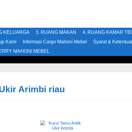
NG KELUARGA
3. RUANG MAKAN
4. RUANG KAMAR TI
gi Kami
Informasi Cargo Mahoni Mebel
Syarat & Ketentua
ERRY MAHONI MEBEL
Ukir Arimbi riau