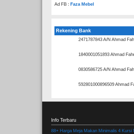
Ad FB :
Faza Mebel
Rekening Bank
2471787843 A/N Ahmad Fah
1840001051893 Ahmad Fahr
0830586725 A/N Ahmad Fah
592801000896509 Ahmad Fa
Info Terbaru
88+ Harga Meja Makan Minimalis 4 Kursi