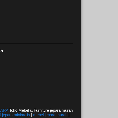
ah
.
PARA
Toko Mebel & Furniture jepara murah
 jepara minimalis
|
mebel jepara murah
|