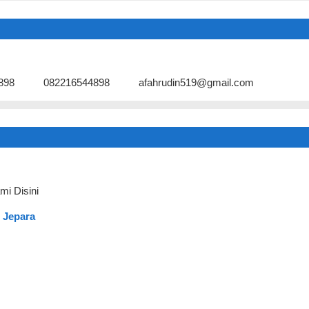
898
082216544898
afahrudin519@gmail.com
mi Disini
 Jepara