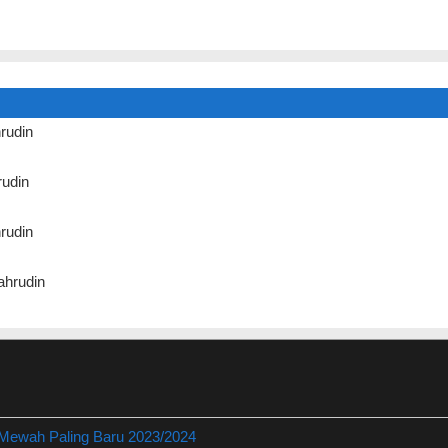
rudin
udin
rudin
hrudin
 Mewah Paling Baru 2023/2024