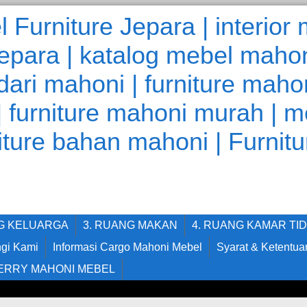
NG KELUARGA
3. RUANG MAKAN
4. RUANG KAMAR TI
gi Kami
Informasi Cargo Mahoni Mebel
Syarat & Ketentua
ERRY MAHONI MEBEL