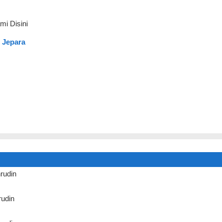
mi Disini
 Jepara
rudin
udin