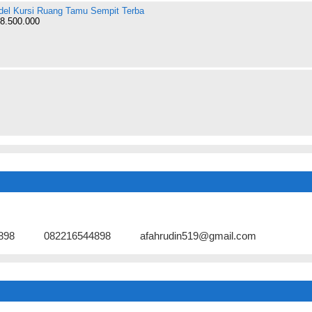
el Kursi Ruang Tamu Sempit Terba
8.500.000
898
082216544898
afahrudin519@gmail.com