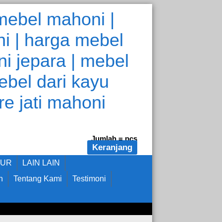
Jumlah =
pcs
Keranjang
DUR
LAIN LAIN
n
Tentang Kami
Testimoni