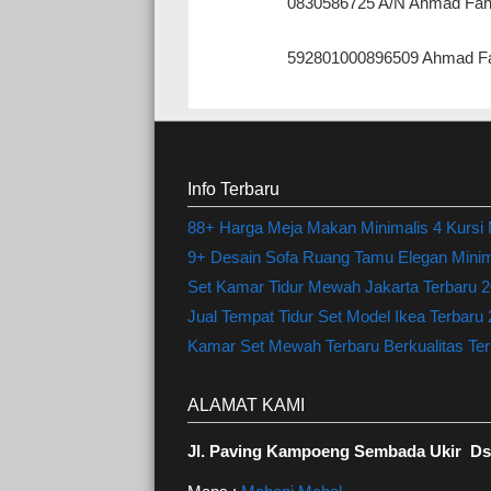
0830586725 A/N Ahmad Fah
592801000896509 Ahmad Fa
Info Terbaru
88+ Harga Meja Makan Minimalis 4 Kursi
9+ Desain Sofa Ruang Tamu Elegan Minima
Set Kamar Tidur Mewah Jakarta Terbaru 20
Jual Tempat Tidur Set Model Ikea Terbaru
Kamar Set Mewah Terbaru Berkualitas Terl
ALAMAT KAMI
Jl. Paving Kampoeng Sembada Ukir Ds.