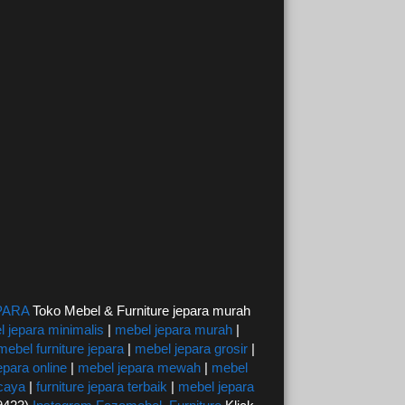
PARA
Toko Mebel & Furniture jepara murah
 jepara minimalis
|
mebel jepara murah
|
mebel furniture jepara
|
mebel jepara grosir
|
epara online
|
mebel jepara mewah
|
mebel
rcaya
|
furniture jepara terbaik
|
mebel jepara