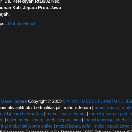
r Ds. Petekeyan Rt10/02 Kec.
hunan Kab. Jepara Prop. Jawa
ngah
.
ps :
Mahoni Mebel
|
Mebel Jepara
Copyright © 2009
MAHONI MEBEL FURNITURE JE
inimalis antik ukir berkualitas jati mahoni Jepara [
mebel jepara
|
mebel
ebel jepara berkualitas
|
mebel jepara ekspor
|
mebel jepara export
|
ra
|
galeri mebel jepara
|
mebel jepara indo
|
mebel jepara jati
|
mebel j
|
jual mebel jati jepara online
|
mebel jepara sofa
|
mebel jepara terpe