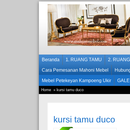
Beranda
1. RUANG TAMU
2. RUAN
Cara Pemesanan Mahoni Mebel
Hubung
Mebel Petekeyan Kampoeng Ukir
GALE
Home
» kursi tamu duco
kursi tamu duco