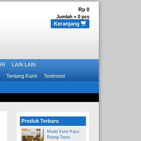
Rp 0
Jumlah =
0
pcs
Keranjang
UR
LAIN LAIN
Tentang Kami
Testimoni
Produk Terbaru
Model Kursi Kayu
Ruang Tamu