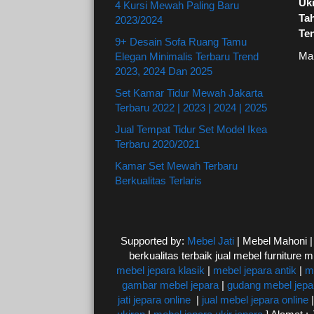
Uki
4 Kursi Mewah Paling Baru
Ta
2023/2024
Te
9+ Desain Sofa Ruang Tamu
Ma
Elegan Minimalis Terbaru Trend
2023, 2024 Dan 2025
Set Kamar Tidur Mewah Jakarta
Terbaru 2022 | 2023 | 2024 | 2025
Jual Tempat Tidur Set Model Ikea
Terbaru 2020/2021
Kamar Set Mewah Terbaru
Berkualitas Terlaris
Supported by:
Mebel Jati
| Mebel Mahoni 
berkualitas terbaik jual mebel furniture m
mebel jepara klasik
|
mebel jepara antik
|
m
gambar mebel jepara
|
gudang mebel jepa
jati jepara online
|
jual mebel jepara online