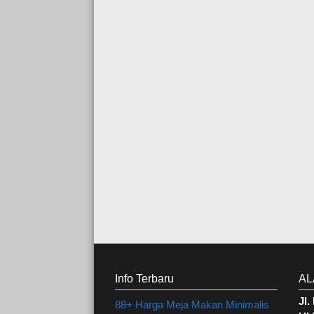
Info Terbaru
AL
Jl
88+ Harga Meja Makan Minimalis