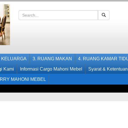
G KELUARGA
3. RUANG MAKAN
4. RUANG KAMAR TID
i Kami
Informasi Cargo Mahoni Mebel
Syarat & Ketentuan
RRY MAHONI MEBEL