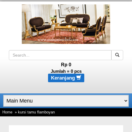
Rp 0
Jumlah =
0
pcs
Keranjang
Home
» kursi tamu flamboyan