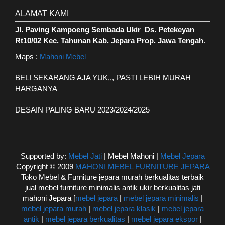
ALAMAT KAMI
Jl. Paving Kampoeng Sembada Ukir Ds. Petekeyan
Rt10/02 Kec. Tahunan Kab. Jepara Prop. Jawa Tengah
.
Maps :
Mahoni Mebel
BELI SEKARANG AJA YUK,,, PASTI LEBIH MURAH
HARGANYA
DESAIN PALING BARU 2023/2024/2025
Supported by:
Mebel Jati
| Mebel Mahoni |
Mebel Jepara
Copyright © 2009
MAHONI MEBEL FURNITURE JEPARA
Toko Mebel & Furniture jepara murah berkualitas terbaik
jual mebel furniture minimalis antik ukir berkualitas jati
mahoni Jepara [
mebel jepara
|
mebel jepara minimalis
|
mebel jepara murah
|
mebel jepara klasik
|
mebel jepara
antik
|
mebel jepara berkualitas
|
mebel jepara ekspor
|