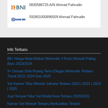
0830586725 A/N Ahmad Fahrudin
592801000896509 Ahmad Fahrudin
Info Terbaru
88+ Harga Meja Makan Minimalis 4 Kursi Mewah Paling
Baru 2023/2024
9+ Desain Sofa Ruang Tamu Elegan Minimalis Terbaru
Trend 2023, 2024 Dan 2025
Set Kamar Tidur Mewah Jakarta Terbaru 2022 | 2023 | 2024
| 2025
Jual Tempat Tidur Set Model Ikea Terbaru 2020/2021
Kamar Set Mewah Terbaru Berkualitas Terlaris