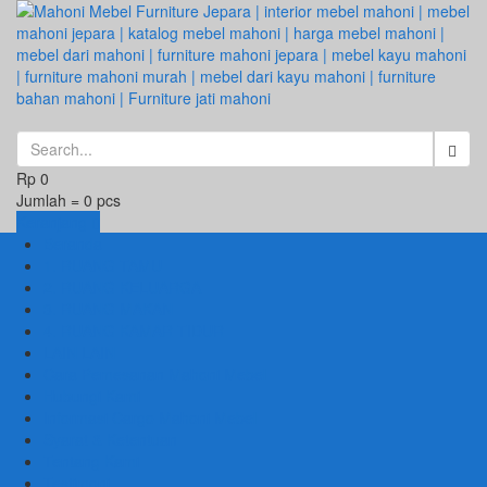
Rp 0
Jumlah =
0
pcs
Keranjang
Beranda
1. RUANG TAMU
2. RUANG KELUARGA
3. RUANG MAKAN
4. RUANG KAMAR TIDUR
LAIN LAIN
Cara Pemesanan Mahoni Mebel
Hubungi Kami
Informasi Cargo Mahoni Mebel
Syarat & Ketentuan
Tentang Kami
Testimoni