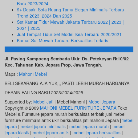
Baru 2023/2024
9+ Desain Sofa Ruang Tamu Elegan Minimalis Terbaru
Trend 2023, 2024 Dan 2025
Set Kamar Tidur Mewah Jakarta Terbaru 2022 | 2023 |
2024 | 2025
Jual Tempat Tidur Set Model Ikea Terbaru 2020/2021
Kamar Set Mewah Terbaru Berkualitas Terlaris
ALAMAT KAMI
Jl. Paving Kampoeng Sembada Ukir Ds. Petekeyan Rt10/02
Kec. Tahunan Kab. Jepara Prop. Jawa Tengah
.
Maps :
Mahoni Mebel
BELI SEKARANG AJA YUK,,, PASTI LEBIH MURAH HARGANYA
DESAIN PALING BARU 2023/2024/2025
Supported by:
Mebel Jati
| Mebel Mahoni |
Mebel Jepara
Copyright © 2009
MAHONI MEBEL FURNITURE JEPARA
Toko
Mebel & Furniture jepara murah berkualitas terbaik jual mebel
furniture minimalis antik ukir berkualitas jati mahoni Jepara [
mebel
jepara
|
mebel jepara minimalis
|
mebel jepara murah
|
mebel
jepara klasik
|
mebel jepara antik
|
mebel jepara berkualitas
|