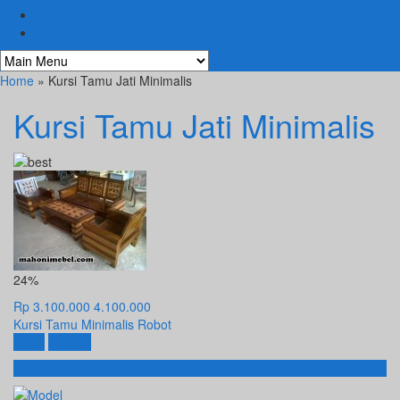
Mebel Petekeyan Kampoeng Ukir
GALERRY MAHONI MEBEL
Home
» Kursi Tamu Jati Minimalis
Kursi Tamu Jati Minimalis
24%
Rp 3.100.000
4.100.000
Kursi Tamu Minimalis Robot
Beli
Detail
Produk Terbaru