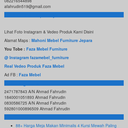
082216544898
afahrudin519@gmail.com
Toko Online Terpercaya
Lihat Foto Instagram & Vedeo Produk Kami Disini
Alamat Maps :
Mahoni Mebel Furniture Jepara
You Tobe :
Faza Mebel Furniture
@ Instagram fazamebel_furniture
Real Vedeo Produk Faza Mebel
Ad FB :
Faza Mebel
Rekening Bank
2471787843 A/N Ahmad Fahrudin
1840001051893 Ahmad Fahrudin
0830586725 A/N Ahmad Fahrudin
592801000896509 Ahmad Fahrudin
Info Terbaru
88+ Harga Meja Makan Minimalis 4 Kursi Mewah Paling