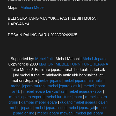
Maps :
Mahoni Mebel
BELI SEKARANG AJA YUK,,, PASTI LEBIH MURAH
HARGANYA
DESAIN PALING BARU 2023/2024/2025
Supported by:
Mebel Jati
| Mebel Mahoni |
Mebel Jepara
Copyright © 2009
MAHONI MEBEL FURNITURE JEPARA
Toko Mebel & Furniture jepara murah berkualitas terbaik
jual mebel furniture minimalis antik ukir berkualitas jati
mahoni Jepara [
mebel jepara
|
mebel jepara minimalis
|
mebel jepara murah
|
mebel jepara klasik
|
mebel jepara
antik
|
mebel jepara berkualitas
|
mebel jepara ekspor
|
mebel jepara export
|
mebel furniture jepara
|
mebel jepara
grosir
|
gambar mebel jepara
|
gudang mebel jepara
|
galeri
mebel jepara
|
mebel jepara indo
|
mebel jepara jati
|
mebel
jepara online
|
mebel jepara mewah
|
mebel jati jepara