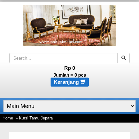
Rp 0
Jumlah =
0
pcs
Keranjang
Home
» Kursi Tamu Jepara