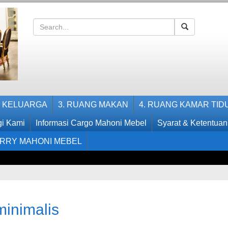
G KELUARGA
3. RUANG MAKAN
4. RUANG KAMAR TID
i Kami
Informasi Cargo Mahoni Mebel
Syarat & Ketentuan
RRY MAHONI MEBEL
inimalis