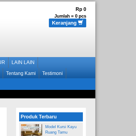
Rp 0
Jumlah =
0
pcs
Keranjang
UR
LAIN LAIN
Tentang Kami
Testimoni
Produk Terbaru
Model Kursi Kayu
Ruang Tamu