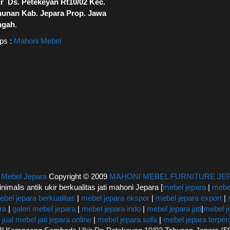
r Ds. Petekeyan Rt10/02 Kec.
hunan Kab. Jepara Prop. Jawa
ngah
.
ps :
Mahoni Mebel
|
Mebel Jepara
Copyright © 2009
MAHONI MEBEL FURNITURE JE
inimalis antik ukir berkualitas jati mahoni Jepara [
mebel jepara
|
mebel
ebel jepara berkualitas
|
mebel jepara ekspor
|
mebel jepara export
|
ra
|
galeri mebel jepara
|
mebel jepara indo
|
mebel jepara jati
|
mebel j
|
jual mebel jati jepara online
|
mebel jepara sofa
|
mebel jepara terpe