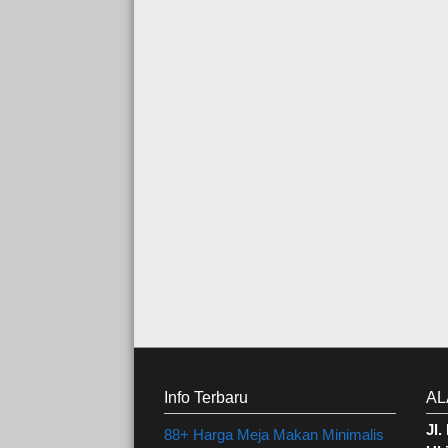
Info Terbaru
AL
Jl
88+ Harga Meja Makan Minimalis