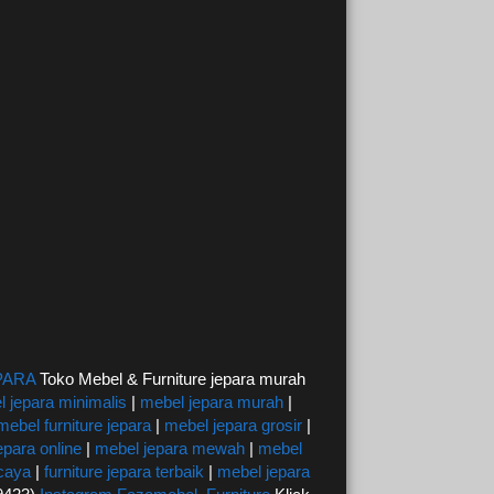
PARA
Toko Mebel & Furniture jepara murah
 jepara minimalis
|
mebel jepara murah
|
mebel furniture jepara
|
mebel jepara grosir
|
epara online
|
mebel jepara mewah
|
mebel
rcaya
|
furniture jepara terbaik
|
mebel jepara