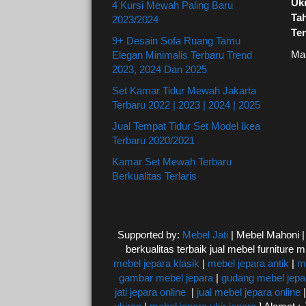
Uki
4 Kursi Mewah Paling Baru
Ta
2023/2024
Te
9+ Desain Sofa Ruang Tamu
Ma
Elegan Minimalis Terbaru Trend
2023, 2024 Dan 2025
Set Kamar Tidur Mewah Jakarta
Terbaru 2022 | 2023 | 2024 | 2025
Jual Tempat Tidur Set Model Ikea
Terbaru 2020/2021
Kamar Set Mewah Terbaru
Berkualitas Terlaris
Supported by:
Mebel Jati
| Mebel Mahoni 
berkualitas terbaik jual mebel furniture m
mebel jepara klasik
|
mebel jepara antik
|
m
gambar mebel jepara
|
gudang mebel jepa
jati jepara online
|
jual mebel jepara online