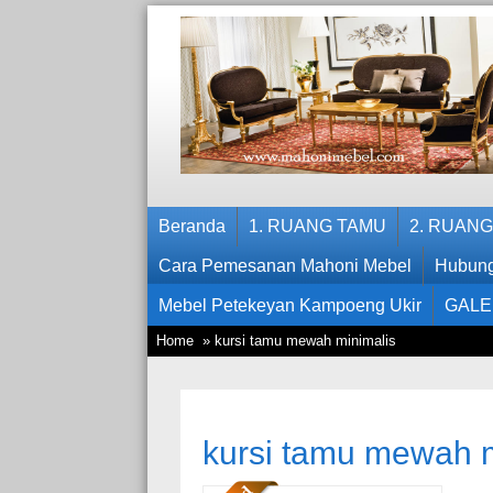
Beranda
1. RUANG TAMU
2. RUAN
Cara Pemesanan Mahoni Mebel
Hubung
Mebel Petekeyan Kampoeng Ukir
GALE
Home
» kursi tamu mewah minimalis
kursi tamu mewah m