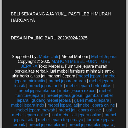
BELI SEKARANG AJA YUK,,, PASTI LEBIH MURAH
HARGANYA
DESAIN PALING BARU 2023/2024/2025
Supported by:
Mebel Jati
| Mebel Mahoni |
Mebel Jepara
Copyright © 2009
MAHONI MEBEL FURNITURE
JEPARA
Toko Mebel & Furniture jepara murah
berkualitas terbaik jual mebel furniture minimalis antik
ukir berkualitas jati mahoni Jepara [
mebel jepara
|
mebel
jepara minimalis
|
mebel jepara murah
|
mebel jepara
klasik
|
mebel jepara antik
|
mebel jepara berkualitas
|
mebel jepara ekspor
|
mebel jepara export
|
mebel
furniture jepara
|
mebel jepara grosir
|
gambar mebel
jepara
|
gudang mebel jepara
|
galeri mebel jepara
|
mebel jepara indo
|
mebel jepara jati
|
mebel jepara online
|
mebel jepara mewah
|
mebel jati jepara online
|
jual
mebel jepara online
|
jual mebel jati jepara online
|
mebel
jepara sofa
|
mebel jepara terpercaya
|
furniture jepara
terbaik
|
mebel jepara ukiran
|
mebel jepara ukir jepara
]