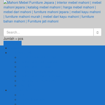
Jumlah =
pcs
Keranjang
Beranda
1. RUANG TAMU
SET KURSI & SOFA TAMU
– Kursi Tamu Jati Belanda
– Kursi Tamu Romawi
– Kursi Tamu Minimalis
– Kursi Tamu Mahoni Mewah
RAK BUKU & PAJANGAN
JAM HIAS
2. RUANG KELUARGA
BUFFET
– Buffet Minimalis
SOFA KELUARGA