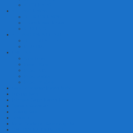
KURSI MALAS
3. RUANG MAKAN
SET KURSI MAKAN
– Kursi Makan Mewah
KITCHEN SET
4. RUANG KAMAR TIDUR
SET TEMPAT TIDUR
MEJA RIAS
LAIN LAIN
Kursi Teras
Macam Kursi
Mebel Retro
Mebel Shabby
Mebel Trembesi
Cara Pemesanan Mahoni Mebel
Hubungi Kami
Informasi Cargo Mahoni Mebel
Syarat & Ketentuan
Tentang Kami
Testimoni
Mebel Petekeyan Kampoeng Ukir
GALERRY MAHONI MEBEL