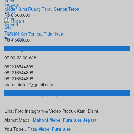
Model Kursi Ruang Tamu Sempit Terba
Rp 8.500.000
Harga 1 Set Tempat Tidur Ikea
Rp 4.500.000
Hubungi Kami
07.00-22.00 WIB
082216544898
082216544898
082216544898
afahrudin519@gmail.com
Toko Online Terpercaya
Lihat Foto Instagram & Vedeo Produk Kami Disini
Alamat Maps :
Mahoni Mebel Furniture Jepara
You Tobe :
Faza Mebel Furniture