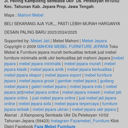
Jl. Paving Kampoeng Sembada Ukir Ds. Petekeyan Rt10/02
Kec. Tahunan Kab. Jepara Prop. Jawa Tengah
.
Maps :
Mahoni Mebel
BELI SEKARANG AJA YUK,,, PASTI LEBIH MURAH HARGANYA
DESAIN PALING BARU 2023/2024/2025
Supported by:
Mebel Jati
| Mebel Mahoni |
Mebel Jepara
Copyright © 2009
MAHONI MEBEL FURNITURE JEPARA
Toko
Mebel & Furniture jepara murah berkualitas terbaik jual mebel
furniture minimalis antik ukir berkualitas jati mahoni Jepara [
mebel
jepara
|
mebel jepara minimalis
|
mebel jepara murah
|
mebel
jepara klasik
|
mebel jepara antik
|
mebel jepara berkualitas
|
mebel jepara ekspor
|
mebel jepara export
|
mebel furniture
jepara
|
mebel jepara grosir
|
gambar mebel jepara
|
gudang
mebel jepara
|
galeri mebel jepara
|
mebel jepara indo
|
mebel
jepara jati
|
mebel jepara online
|
mebel jepara mewah
|
mebel jati
jepara online
|
jual mebel jepara online
|
jual mebel jati jepara
online
|
mebel jepara sofa
|
mebel jepara terpercaya
|
furniture
jepara terbaik
|
mebel jepara ukiran
|
mebel jepara ukir jepara
]
Alamat : Jl.Kampoeng Sembada Ukir Ds.Petekeyan 10/02
Tahunan-Jepara (59423)
Instagram Fazamebel_Furniture
Klick
Disini Facebook
Faza Mebel Furniture