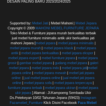
DESAIN PALING BARU 2023/2024/2025
Supported by:
Mebel Jati
| Mebel Mahoni |
Mebel Jepara
Copyright © 2009
MAHONI MEBEL FURNITURE JEPARA
Toko Mebel & Furniture jepara murah berkualitas terbaik
jual mebel furniture minimalis antik ukir berkualitas jati
mahoni Jepara [
mebel jepara
|
mebel jepara minimalis
|
mebel jepara murah
|
mebel jepara klasik
|
mebel jepara
antik
|
mebel jepara berkualitas
|
mebel jepara ekspor
|
mebel jepara export
|
mebel furniture jepara
|
mebel jepara
grosir
|
gambar mebel jepara
|
gudang mebel jepara
|
galeri
mebel jepara
|
mebel jepara indo
|
mebel jepara jati
|
mebel
jepara online
|
mebel jepara mewah
|
mebel jati jepara
online
|
jual mebel jepara online
|
jual mebel jati jepara
online
|
mebel jepara sofa
|
mebel jepara terpercaya
|
furniture jepara terbaik
|
mebel jepara ukiran
|
mebel jepara
ukir jepara
] Alamat : Jl.Kampoeng Sembada Ukir
Ds.Petekeyan 10/02 Tahunan-Jepara (59423)
Instagram
Fazamebel_Furniture
Klick Disini Facebook
Faza Mebel