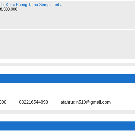
el Kursi Ruang Tamu Sempit Terba
8.500.000
898
082216544898
afahrudin519@gmail.com