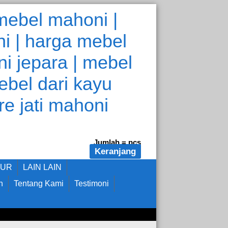
Jumlah =
pcs
Keranjang
DUR
LAIN LAIN
n
Tentang Kami
Testimoni