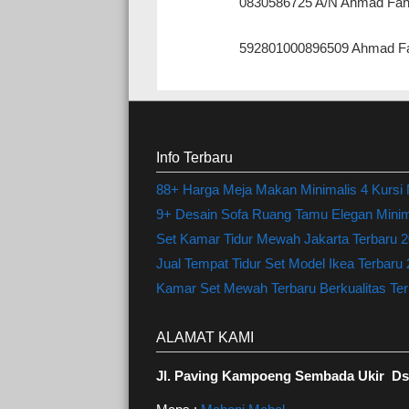
0830586725 A/N Ahmad Fah
592801000896509 Ahmad Fa
Info Terbaru
88+ Harga Meja Makan Minimalis 4 Kursi
9+ Desain Sofa Ruang Tamu Elegan Minima
Set Kamar Tidur Mewah Jakarta Terbaru 20
Jual Tempat Tidur Set Model Ikea Terbaru
Kamar Set Mewah Terbaru Berkualitas Terl
ALAMAT KAMI
Jl. Paving Kampoeng Sembada Ukir Ds.