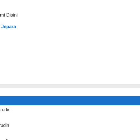
mi Disini
 Jepara
rudin
udin