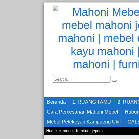
Beranda
1. RUANG TAMU
2. RUA
Cara Pemesanan Mahoni Mebel
Hubun
Mebel Petekeyan Kampoeng Ukir
GAL
Home
» produk furniture jepara