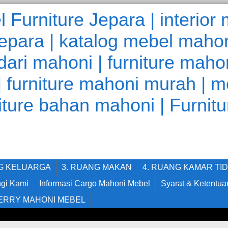
NG KELUARGA
3. RUANG MAKAN
4. RUANG KAMAR TI
gi Kami
Informasi Cargo Mahoni Mebel
Syarat & Ketentua
ERRY MAHONI MEBEL