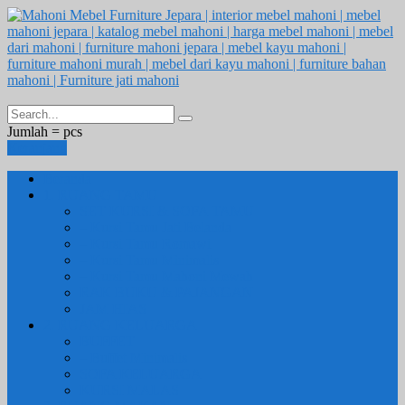
Jumlah =
pcs
Keranjang
Beranda
1. RUANG TAMU
SET KURSI & SOFA TAMU
– Kursi Tamu Jati Belanda
– Kursi Tamu Romawi
– Kursi Tamu Minimalis
– Kursi Tamu Mahoni Mewah
RAK BUKU & PAJANGAN
JAM HIAS
2. RUANG KELUARGA
BUFFET
– Buffet Minimalis
SOFA KELUARGA
KURSI MALAS