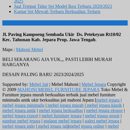
2025
Jual Tempat Tidur Set Model Ikea Terbaru 2020/2021
Kamar Set Mewah Terbaru Berkualitas Terlaris
ALAMAT KAMI
Jl. Paving Kampoeng Sembada Ukir Ds. Petekeyan Rt10/02
Kec. Tahunan Kab. Jepara Prop. Jawa Tengah
.
Maps :
Mahoni Mebel
BELI SEKARANG AJA YUK,,, PASTI LEBIH MURAH
HARGANYA
DESAIN PALING BARU 2023/2024/2025
Supported by:
Mebel Jati
| Mebel Mahoni |
Mebel Jepara
Copyright
© 2009
MAHONI MEBEL FURNITURE JEPARA
Toko Mebel &
Furniture jepara murah berkualitas terbaik jual mebel furniture
minimalis antik ukir berkualitas jati mahoni Jepara [
mebel jepara
|
mebel jepara minimalis
|
mebel jepara murah
|
mebel jepara klasik
|
mebel jepara antik
|
mebel jepara berkualitas
|
mebel jepara ekspor
|
mebel jepara export
|
mebel furniture jepara
|
mebel jepara grosir
|
gambar mebel jepara
|
gudang mebel jepara
|
galeri mebel jepara
|
mebel jepara indo
|
mebel jepara jati
|
mebel jepara online
|
mebel