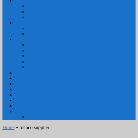
3. RUANG MAKAN
SET KURSI MAKAN
– Kursi Makan Mewah
KITCHEN SET
4. RUANG KAMAR TIDUR
SET TEMPAT TIDUR
MEJA RIAS
LAIN LAIN
Kursi Teras
Macam Kursi
Mebel Retro
Mebel Shabby
Mebel Trembesi
Cara Pemesanan Mahoni Mebel
Hubungi Kami
Informasi Cargo Mahoni Mebel
Syarat & Ketentuan
Tentang Kami
Testimoni
Mebel Petekeyan Kampoeng Ukir
GALERRY MAHONI MEBEL
KURSI TAMU
Home
» rococo supplier