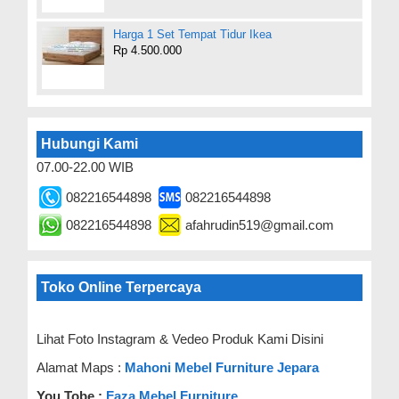
Harga 1 Set Tempat Tidur Ikea
Rp 4.500.000
Hubungi Kami
07.00-22.00 WIB
082216544898
082216544898
082216544898
afahrudin519@gmail.com
Toko Online Terpercaya
Lihat Foto Instagram & Vedeo Produk Kami Disini
Alamat Maps :
Mahoni Mebel Furniture Jepara
You Tobe :
Faza Mebel Furniture