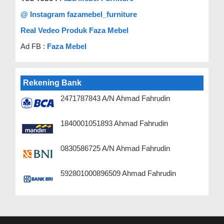
@ Instagram fazamebel_furniture
Real Vedeo Produk Faza Mebel
Ad FB :
Faza Mebel
Rekening Bank
2471787843 A/N Ahmad Fahrudin
1840001051893 Ahmad Fahrudin
0830586725 A/N Ahmad Fahrudin
592801000896509 Ahmad Fahrudin