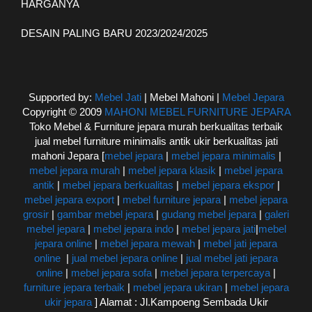
HARGANYA
DESAIN PALING BARU 2023/2024/2025
Supported by:
Mebel Jati
| Mebel Mahoni |
Mebel Jepara
Copyright © 2009
MAHONI MEBEL FURNITURE JEPARA
Toko Mebel & Furniture jepara murah berkualitas terbaik
jual mebel furniture minimalis antik ukir berkualitas jati
mahoni Jepara [
mebel jepara
|
mebel jepara minimalis
|
mebel jepara murah
|
mebel jepara klasik
|
mebel jepara
antik
|
mebel jepara berkualitas
|
mebel jepara ekspor
|
mebel jepara export
|
mebel furniture jepara
|
mebel jepara
grosir
|
gambar mebel jepara
|
gudang mebel jepara
|
galeri
mebel jepara
|
mebel jepara indo
|
mebel jepara jati
|
mebel
jepara online
|
mebel jepara mewah
|
mebel jati jepara
online
|
jual mebel jepara online
|
jual mebel jati jepara
online
|
mebel jepara sofa
|
mebel jepara terpercaya
|
furniture jepara terbaik
|
mebel jepara ukiran
|
mebel jepara
ukir jepara
] Alamat : Jl.Kampoeng Sembada Ukir