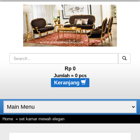
Rp 0
Jumlah =
0
pcs
Keranjang
Home
» set kamar mewah elegan