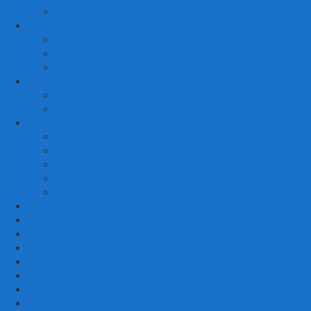
KURSI MALAS
3. RUANG MAKAN
SET KURSI MAKAN
– Kursi Makan Mewah
KITCHEN SET
4. RUANG KAMAR TIDUR
SET TEMPAT TIDUR
MEJA RIAS
LAIN LAIN
Kursi Teras
Macam Kursi
Mebel Retro
Mebel Shabby
Mebel Trembesi
Cara Pemesanan Mahoni Mebel
Hubungi Kami
Informasi Cargo Mahoni Mebel
Syarat & Ketentuan
Tentang Kami
Testimoni
Mebel Petekeyan Kampoeng Ukir
GALERRY MAHONI MEBEL