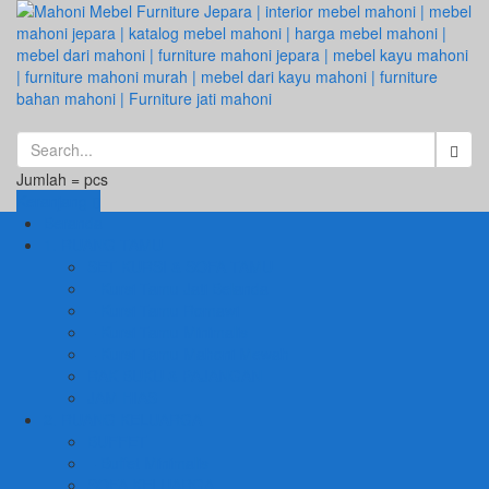
Jumlah =
pcs
Keranjang
Beranda
1. RUANG TAMU
SET KURSI & SOFA TAMU
– Kursi Tamu Jati Belanda
– Kursi Tamu Romawi
– Kursi Tamu Minimalis
– Kursi Tamu Mahoni Mewah
RAK BUKU & PAJANGAN
JAM HIAS
2. RUANG KELUARGA
BUFFET
– Buffet Minimalis
SOFA KELUARGA