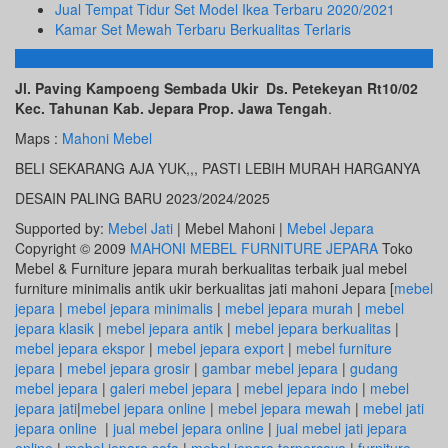
Jual Tempat Tidur Set Model Ikea Terbaru 2020/2021
Kamar Set Mewah Terbaru Berkualitas Terlaris
ALAMAT KAMI
Jl. Paving Kampoeng Sembada Ukir Ds. Petekeyan Rt10/02
Kec. Tahunan Kab. Jepara Prop. Jawa Tengah
.
Maps :
Mahoni Mebel
BELI SEKARANG AJA YUK,,, PASTI LEBIH MURAH HARGANYA
DESAIN PALING BARU 2023/2024/2025
Supported by:
Mebel Jati
| Mebel Mahoni |
Mebel Jepara
Copyright © 2009
MAHONI MEBEL FURNITURE JEPARA
Toko
Mebel & Furniture jepara murah berkualitas terbaik jual mebel
furniture minimalis antik ukir berkualitas jati mahoni Jepara [
mebel
jepara
|
mebel jepara minimalis
|
mebel jepara murah
|
mebel
jepara klasik
|
mebel jepara antik
|
mebel jepara berkualitas
|
mebel jepara ekspor
|
mebel jepara export
|
mebel furniture
jepara
|
mebel jepara grosir
|
gambar mebel jepara
|
gudang
mebel jepara
|
galeri mebel jepara
|
mebel jepara indo
|
mebel
jepara jati
|
mebel jepara online
|
mebel jepara mewah
|
mebel jati
jepara online
|
jual mebel jepara online
|
jual mebel jati jepara
online
|
mebel jepara sofa
|
mebel jepara terpercaya
|
furniture