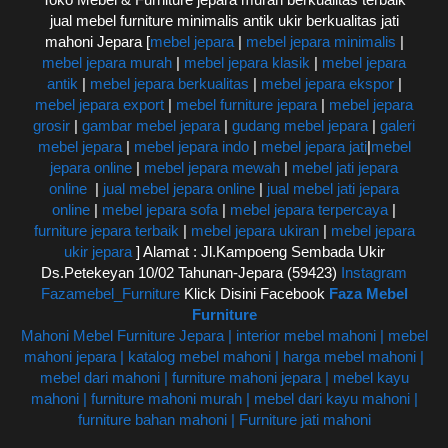
jual mebel furniture minimalis antik ukir berkualitas jati
mahoni Jepara [
mebel jepara
|
mebel jepara minimalis
|
mebel jepara murah
|
mebel jepara klasik
|
mebel jepara
antik
|
mebel jepara berkualitas
|
mebel jepara ekspor
|
mebel jepara export
|
mebel furniture jepara
|
mebel jepara
grosir
|
gambar mebel jepara
|
gudang mebel jepara
|
galeri
mebel jepara
|
mebel jepara indo
|
mebel jepara jati
|
mebel
jepara online
|
mebel jepara mewah
|
mebel jati jepara
online
|
jual mebel jepara online
|
jual mebel jati jepara
online
|
mebel jepara sofa
|
mebel jepara terpercaya
|
furniture jepara terbaik
|
mebel jepara ukiran
|
mebel jepara
ukir jepara
] Alamat : Jl.Kampoeng Sembada Ukir
Ds.Petekeyan 10/02 Tahunan-Jepara (59423)
Instagram
Fazamebel_Furniture
Klick Disini Facebook
Faza Mebel
Furniture
Mahoni Mebel Furniture Jepara | interior mebel mahoni | mebel
mahoni jepara | katalog mebel mahoni | harga mebel mahoni |
mebel dari mahoni | furniture mahoni jepara | mebel kayu
mahoni | furniture mahoni murah | mebel dari kayu mahoni |
furniture bahan mahoni | Furniture jati mahoni