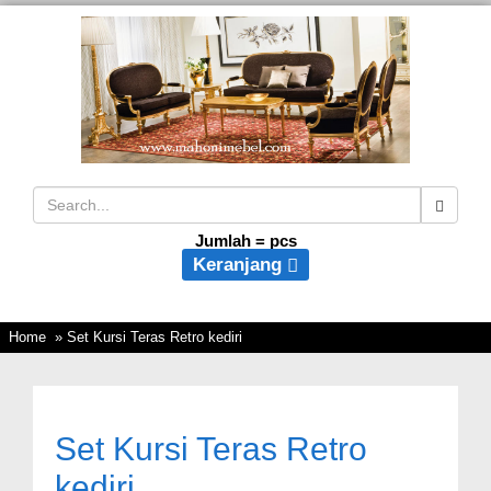
Jumlah =
pcs
Keranjang
Home
» Set Kursi Teras Retro kediri
Set Kursi Teras Retro
kediri